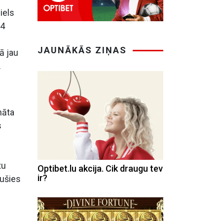
iels
 4
JAUNĀKĀS ZIŅAS
ā jau
.
nāta
s
tu
Optibet.lu akcija. Cik draugu tev
ir?
lušies