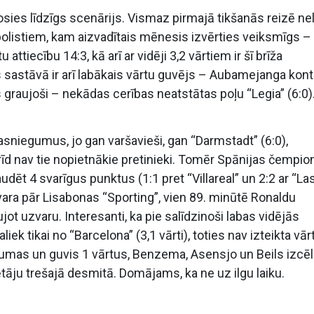
sies līdzīgs scenārijs. Vismaz pirmajā tikšanās reizē nel
olistiem, kam aizvadītais mēnesis izvērties veiksmīgs –
ttiecību 14:3, kā arī ar vidēji 3,2 vārtiem ir šī brīža
 sastāvā ir arī labākais vārtu guvējs – Aubamejanga kont
 graujoši – nekādas cerības neatstātas poļu “Legia” (6:0)
sniegumus, jo gan varšavieši, gan “Darmstadt” (6:0),
brīd nav tie nopietnākie pretinieki. Tomēr Spānijas čempio
dēt 4 svarīgus punktus (1:1 pret “Villareal” un 2:2 ar “La
vara pār Lisabonas “Sporting”, vien 89. minūtē Ronaldu
jot uzvaru. Interesanti, ka pie salīdzinoši labas vidējās
liek tikai no “Barcelona” (3,1 vārti), toties nav izteikta vār
aumas un guvis 1 vārtus, Benzema, Asensjo un Beils izcē
ētāju trešajā desmitā. Domājams, ka ne uz ilgu laiku.