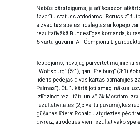
Nebūs pārsteigums, ja arī šosezon atkārto
favorītu statuss atdodams “Borussia” futb
aizvadītās spēles noslēgtas ar kopējo vārtu a
rezultatīvākā Bundeslīgas komanda, kuras
5 vārtu guvumi. Arī Čempionu Līgā iesākts
Iespējams, nevajag pārvērtēt mājinieku sa
“Wolfsburg” (5:1), gan “Freiburg” (3:1) šo
līderis pēdējās divās kārtās pamanījies zau
Palmas”). ČL 1. kārtā ļoti smagi nākusi uz
izlīdzinot rezultātu un vēlāk Moratam izrau
rezultativitātes (2,5 vārtu guvumi), kas iepa
gūšanas līdera: Ronaldu atgriezies pēc tr
divreiz, atrodoties vien rezultatīvāko spēl