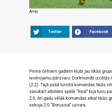
Array
Twitter
Facebook
Pirms četriem gadiem klubi jau tikās gru
ievērojamu pārsvaru: Dortmundē izcēlās mā
(2:2). Tajā pašā turnīrā komandas tikās vēl
savukārt atbildes spēlē “Real” bija tuvu 
2:0. Arī gadu vēlāk komandas atkal tikās gr
sekoja 2:0 “Borussia” uzvara.