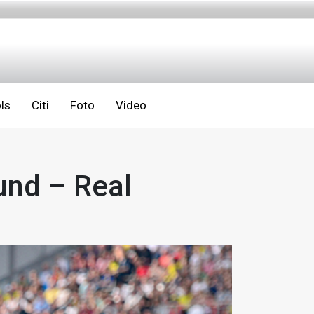
ls
Citi
Foto
Video
und – Real