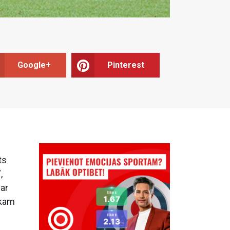
Google+
Pinterest
ts
,
ar
 kam