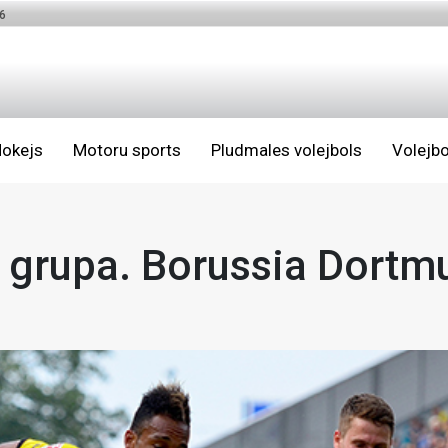
6
okejs
Motoru sports
Pludmales volejbols
Volejbo
 grupa. Borussia Dortm