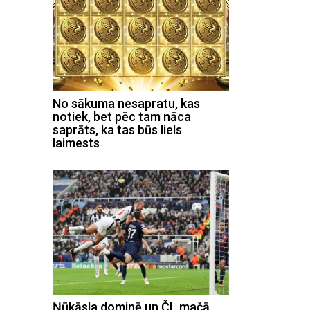
No sākuma nesapratu, kas
notiek, bet pēc tam nāca
saprāts, ka tas būs liels
laimests
Ņūkāsla dominē un ČL mačā