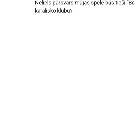
Neliels pārsvars mājas spēlē būs tieši “Bor
karalisko klubu?