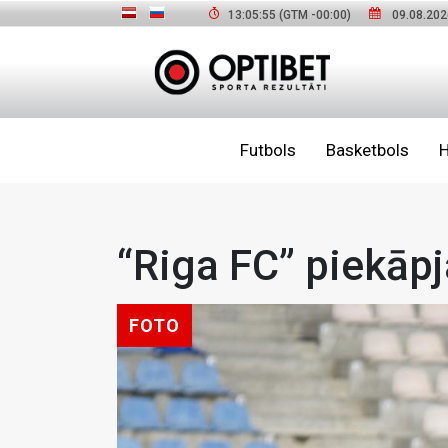
13:05:57
(GTM
-00:00
)
09.08.202
Futbols
Basketbols
H
“Riga FC” piekāpj
FOTO