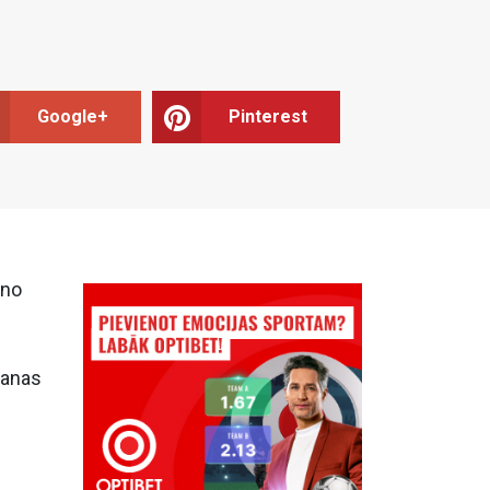
Google+
Pinterest
 no
šanas