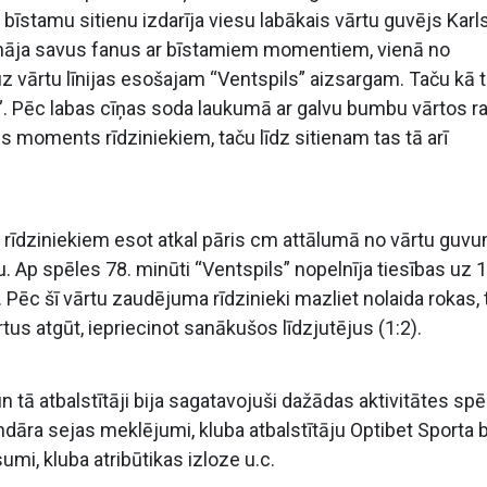
bīstamu sitienu izdarīja viesu labākais vārtu guvējs Karl
cināja savus fanus ar bīstamiem momentiem, vienā no
vārtu līnijas esošajam “Ventspils” aizsargam. Taču kā 
v”. Pēc labas cīņas soda laukumā ar galvu bumbu vārtos ra
ns moments rīdziniekiem, taču līdz sitienam tas tā arī
ja, rīdziniekiem esot atkal pāris cm attālumā no vārtu guvu
u. Ap spēles 78. minūti “Ventspils” nopelnīja tiesības uz
. Pēc šī vārtu zaudējuma rīdzinieki mazliet nolaida rokas,
us atgūt, iepriecinot sanākušos līdzjutējus (1:2).
 un tā atbalstītāji bija sagatavojuši dažādas aktivitātes sp
āra sejas meklējumi, kluba atbalstītāju Optibet Sporta 
mi, kluba atribūtikas izloze u.c.