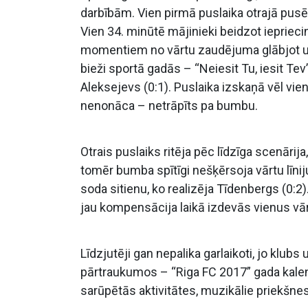
darbībām. Vien pirmā puslaika otrajā pusē 
Vien 34. minūtē mājinieki beidzot ieprie
momentiem no vārtu zaudējuma glābjot uz 
bieži sportā gadās – “Neiesit Tu, iesit Te
Aleksejevs (0:1). Puslaika izskaņā vēl vie
nenonāca – netrāpīts pa bumbu.
Otrais puslaiks ritēja pēc līdzīga scenāri
tomēr bumba spītīgi nešķērsoja vārtu līnij
soda sitienu, ko realizēja Tīdenbergs (0:2)
jau kompensācija laikā izdevās vienus vārt
Līdzjutēji gan nepalika garlaikoti, jo klubs
pārtraukumos – “Riga FC 2017” gada kalend
sarūpētās aktivitātes, muzikālie priekšnesu