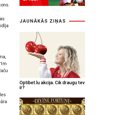
sons.
tas
JAUNĀKĀS ZIŅAS
idīja
ma,
 11m
 taču
Optibet.lu akcija. Cik draugu tev
ir?
ēles
bāra