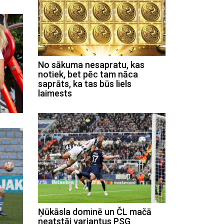
No sākuma nesapratu, kas
notiek, bet pēc tam nāca
saprāts, ka tas būs liels
laimests
Ņūkāsla dominē un ČL mačā
neatstāj variantus PSG