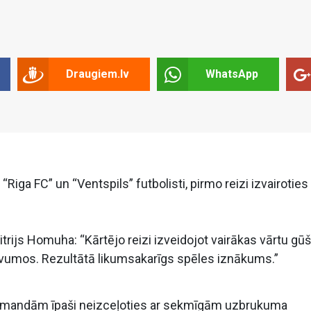
Draugiem.lv
WhatsApp
Riga FC” un “Ventspils” futbolisti, pirmo reizi izvairoties
trijs Homuha: “Kārtējo reizi izveidojot vairākas vārtu gū
uvumos. Rezultātā likumsakarīgs spēles iznākums.”
komandām īpaši neizceļoties ar sekmīgām uzbrukuma