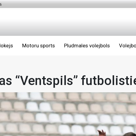
6
okejs
Motoru sports
Pludmales volejbols
Volejbo
as “Ventspils” futbolist