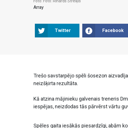
Foto:
Foto: Rihards Streiķis
Array
Twitter
Facebook
Trešo savstarpējo spēli šosezon aizvadīja “
neizšķirta rezultāta.
Kā atzina mājinieku galvenais treneris Dmi
iespējas, neizdodas tās pārvērst vārtu g
Spēles gaita iesākās piesardzīgi, abām 