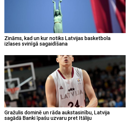
Zināms, kad un kur notiks Latvijas basketbola
izlases svinīgā sagaidīšana
Gražulis dominē un rāda aukstasinību, Latvija
sagādā Banki īpašu uzvaru pret Itāliju