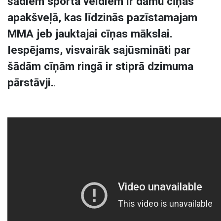
šādiem sporta veidiem ir dāmu cīņas
apakšveļā, kas līdzinās pazīstamajam
MMA jeb jauktajai cīņas mākslai.
Iespējams, visvairāk sajūsmināti par
šādām cīņām ringā ir stiprā dzimuma
pārstāvji.
.