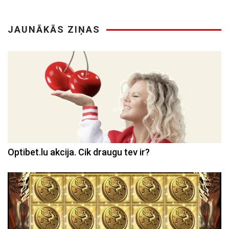
JAUNĀKĀS ZIŅAS
Optibet.lu akcija. Cik draugu tev ir?