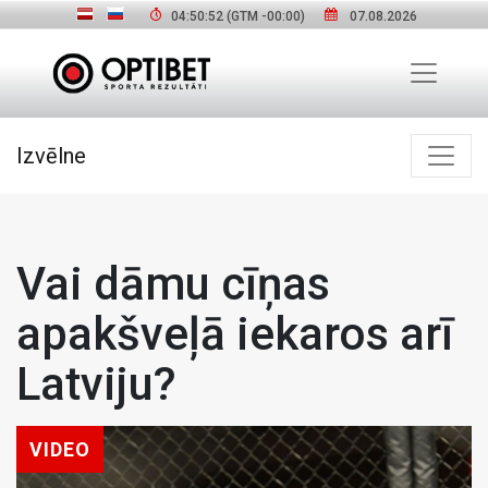
04:50:53
(GTM
-00:00
)
07.08.2026
Izvēlne
Vai dāmu cīņas
apakšveļā iekaros arī
Latviju?
VIDEO