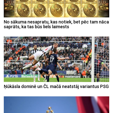
No sākuma nesapratu, kas notiek, bet pēc tam nāca
saprāts, ka tas būs liels laimests
Ņūkāsla dominē un ČL mačā neatstāj variantus PSG