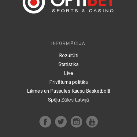
INFORMĀCIJA
Rezultāti
Statistika
Live
Privātuma politika
Likmes un Pasaules Kausu Basketbolā
Spēļu Zāles Latvijā