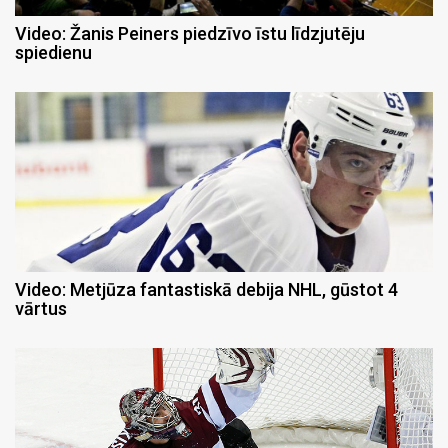
Video: Žanis Peiners piedzīvo īstu līdzjutēju
spiedienu
Video: Metjūza fantastiskā debija NHL, gūstot 4
vārtus