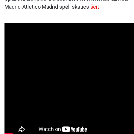
Madrid-Atletico Madrid spēli skaties
šeit