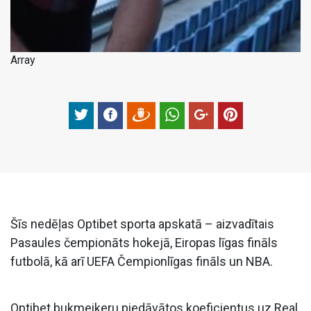
Array
Šīs nedēļas Optibet sporta apskatā – aizvadītais
Pasaules čempionāts hokejā, Eiropas līgas fināls
futbolā, kā arī UEFA Čempionlīgas fināls un NBA.
Optibet bukmeikeru piedāvātos koeficientus uz Real