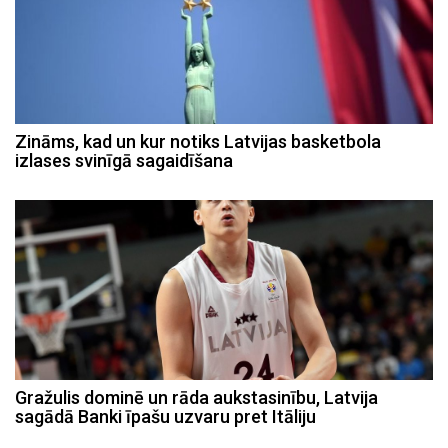
Zināms, kad un kur notiks Latvijas basketbola
izlases svinīgā sagaidīšana
Gražulis dominē un rāda aukstasinību, Latvija
sagādā Banki īpašu uzvaru pret Itāliju