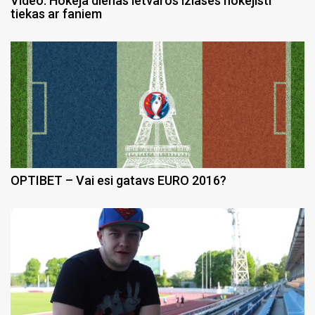
Video: Hokeja dienas ietvaros izlases hokejisti
tiekas ar faniem
OPTIBET – Vai esi gatavs EURO 2016?