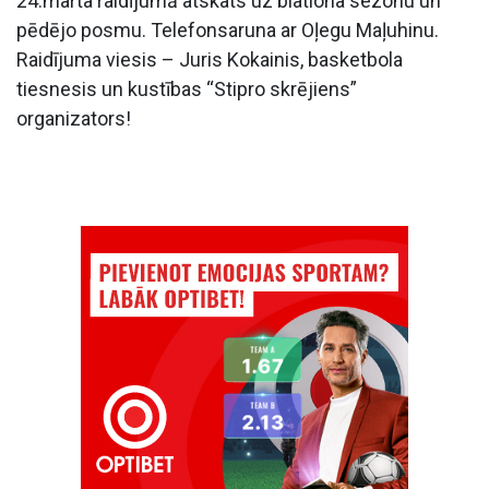
24.marta raidījumā atskats uz biatlona sezonu un
pēdējo posmu. Telefonsaruna ar Oļegu Maļuhinu.
Raidījuma viesis – Juris Kokainis, basketbola
tiesnesis un kustības “Stipro skrējiens”
organizators!