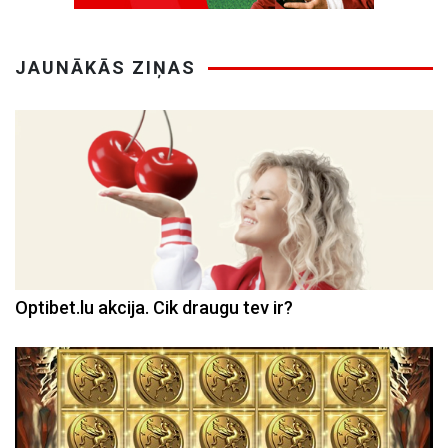
JAUNĀKĀS ZIŅAS
Optibet.lu akcija. Cik draugu tev ir?