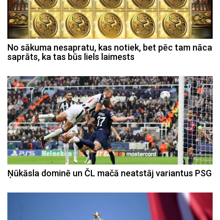
No sākuma nesapratu, kas notiek, bet pēc tam nāca
saprāts, ka tas būs liels laimests
Ņūkāsla dominē un ČL mačā neatstāj variantus PSG