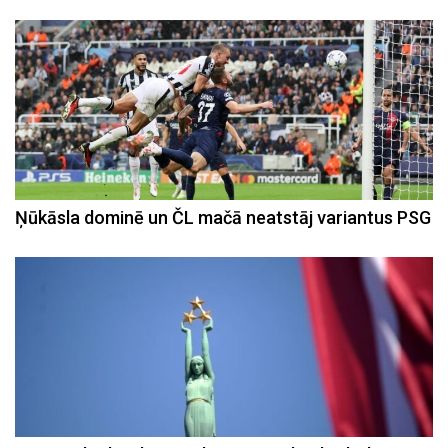
Ņūkāsla dominē un ČL mačā neatstāj variantus PSG