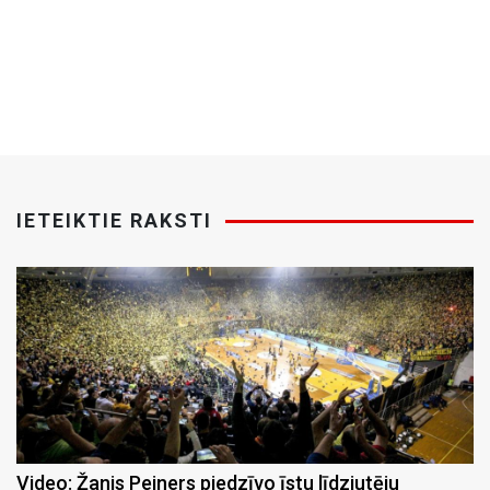
IETEIKTIE RAKSTI
Video: Žanis Peiners piedzīvo īstu līdzjutēju