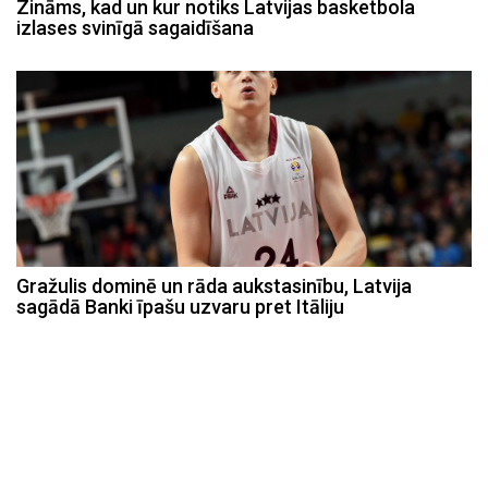
Zināms, kad un kur notiks Latvijas basketbola
izlases svinīgā sagaidīšana
Gražulis dominē un rāda aukstasinību, Latvija
sagādā Banki īpašu uzvaru pret Itāliju