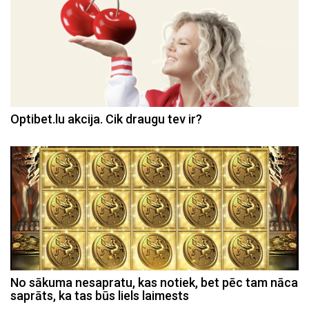
Optibet.lu akcija. Cik draugu tev ir?
No sākuma nesapratu, kas notiek, bet pēc tam nāca
saprāts, ka tas būs liels laimests