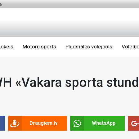
6
okejs
Motoru sports
Pludmales volejbols
Volejbo
SWH «Vakara sporta stun
Draugiem.lv
WhatsApp