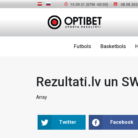
15:39:22
(GTM
-00:00
)
08.08.202
Futbols
Basketbols
H
Rezultati.lv un 
Array
Twitter
Facebook