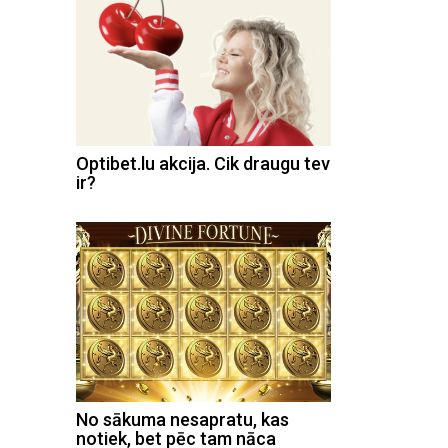
Optibet.lu akcija. Cik draugu tev
ir?
No sākuma nesapratu, kas
notiek, bet pēc tam nāca