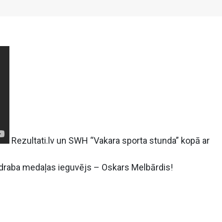
Rezultati.lv un SWH “Vakara sporta stunda” kopā ar
udraba medaļas ieguvējs – Oskars Melbārdis!