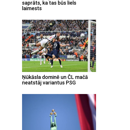
saprāts, ka tas būs liels
laimests
Ņūkāsla dominē un ČL mačā
neatstāj variantus PSG