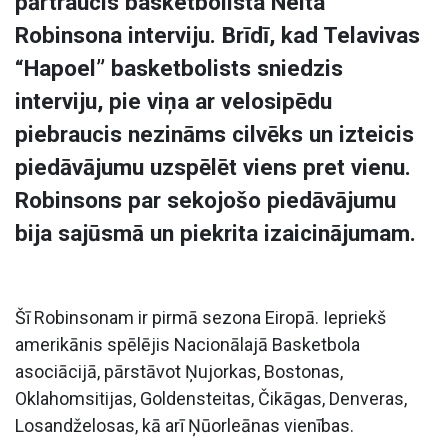
pārtraucis basketbolista Neita
Robinsona interviju. Brīdī, kad Telavivas
“Hapoel” basketbolists sniedzis
interviju, pie viņa ar velosipēdu
piebraucis nezināms cilvēks un izteicis
piedāvājumu uzspēlēt viens pret vienu.
Robinsons par sekojošo piedāvājumu
bija sajūsmā un piekrita izaicinājumam.
Šī Robinsonam ir pirmā sezona Eiropā. Iepriekš
amerikānis spēlējis Nacionālajā Basketbola
asociācijā, pārstāvot Ņujorkas, Bostonas,
Oklahomsitijas, Goldensteitas, Čikāgas, Denveras,
Losandželosas, kā arī Ņūorleānas vienības.