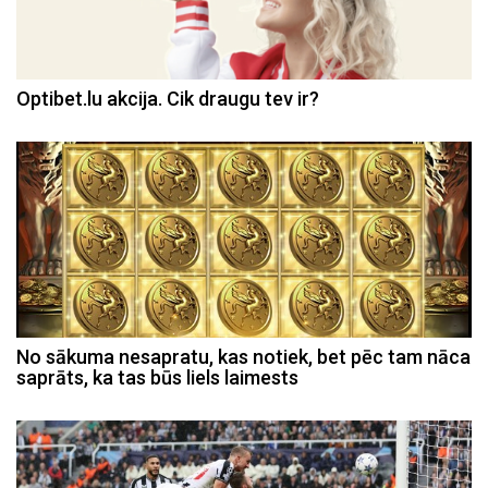
Optibet.lu akcija. Cik draugu tev ir?
No sākuma nesapratu, kas notiek, bet pēc tam nāca
saprāts, ka tas būs liels laimests