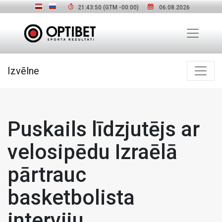
21:43:51
(GTM
-00:00
)
06.08.2026
Izvēlne
Puskails līdzjutējs ar
velosipēdu Izraēlā
pārtrauc
basketbolista
interviju