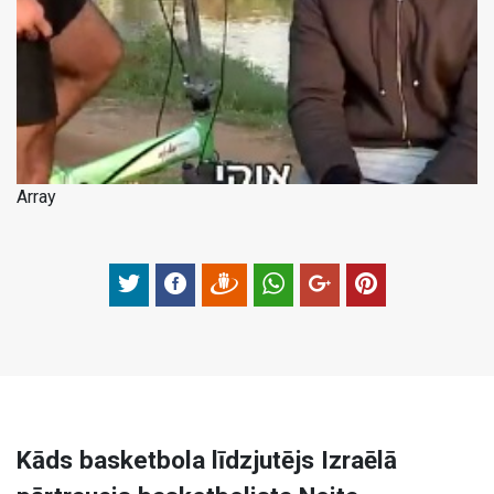
Array
Kāds basketbola līdzjutējs Izraēlā