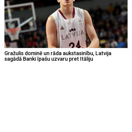
Gražulis dominē un rāda aukstasinību, Latvija
sagādā Banki īpašu uzvaru pret Itāliju