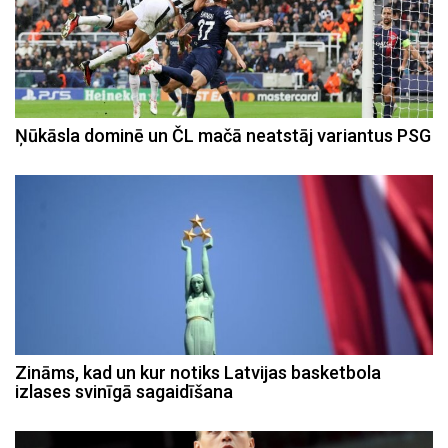
Ņūkāsla dominē un ČL mačā neatstāj variantus PSG
Zināms, kad un kur notiks Latvijas basketbola
izlases svinīgā sagaidīšana