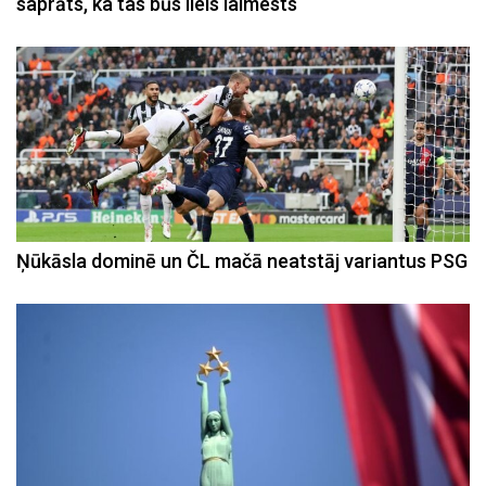
saprāts, ka tas būs liels laimests
Ņūkāsla dominē un ČL mačā neatstāj variantus PSG