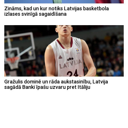
Zināms, kad un kur notiks Latvijas basketbola
izlases svinīgā sagaidīšana
Gražulis dominē un rāda aukstasinību, Latvija
sagādā Banki īpašu uzvaru pret Itāliju