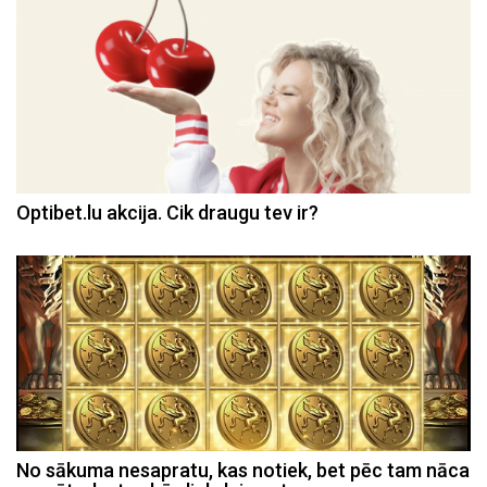
Optibet.lu akcija. Cik draugu tev ir?
No sākuma nesapratu, kas notiek, bet pēc tam nāca