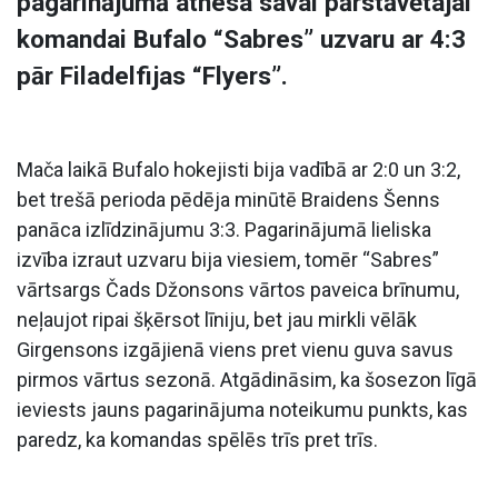
pagarinājumā atnesa savai pārstāvētajai
komandai Bufalo “Sabres” uzvaru ar 4:3
pār Filadelfijas “Flyers”.
Mača laikā Bufalo hokejisti bija vadībā ar 2:0 un 3:2,
bet trešā perioda pēdēja minūtē Braidens Šenns
panāca izlīdzinājumu 3:3. Pagarinājumā lieliska
izvība izraut uzvaru bija viesiem, tomēr “Sabres”
vārtsargs Čads Džonsons vārtos paveica brīnumu,
neļaujot ripai šķērsot līniju, bet jau mirkli vēlāk
Girgensons izgājienā viens pret vienu guva savus
pirmos vārtus sezonā. Atgādināsim, ka šosezon līgā
ieviests jauns pagarinājuma noteikumu punkts, kas
paredz, ka komandas spēlēs trīs pret trīs.