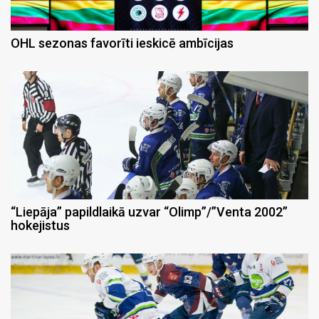
OHL sezonas favorīti ieskicē ambīcijas
“Liepāja” papildlaikā uzvar “Olimp”/”Venta 2002”
hokejistus