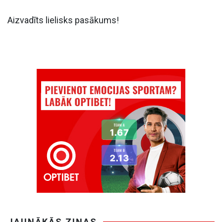
Aizvadīts lielisks pasākums!
JAUNĀKĀS ZIŅAS