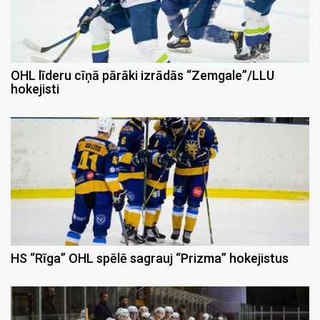
OHL līderu cīņā pārāki izrādās “Zemgale”/LLU
hokejisti
HS “Rīga” OHL spēlē sagrauj “Prizma” hokejistus