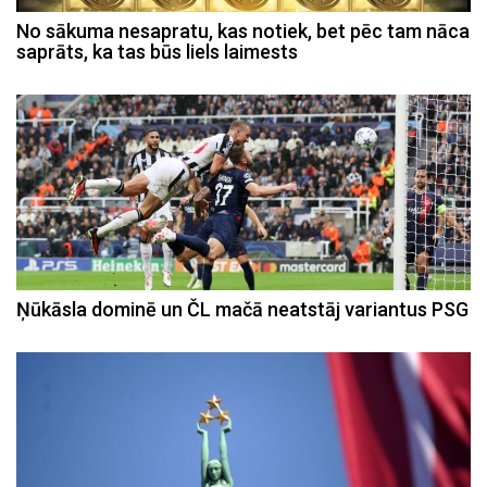
No sākuma nesapratu, kas notiek, bet pēc tam nāca
saprāts, ka tas būs liels laimests
Ņūkāsla dominē un ČL mačā neatstāj variantus PSG