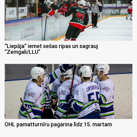
“Liepāja” iemet sešas ripas un sagrauj
“Zemgali/LLU”
OHL pamatturnīru pagarina līdz 15. martam