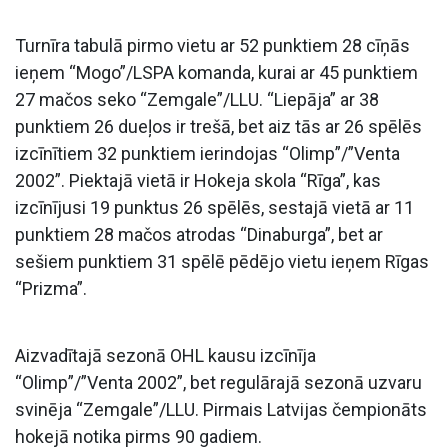
Turnīra tabulā pirmo vietu ar 52 punktiem 28 cīņās
ieņem “Mogo”/LSPA komanda, kurai ar 45 punktiem
27 mačos seko “Zemgale”/LLU. “Liepāja” ar 38
punktiem 26 dueļos ir trešā, bet aiz tās ar 26 spēlēs
izcīnītiem 32 punktiem ierindojas “Olimp”/”Venta
2002”. Piektajā vietā ir Hokeja skola “Rīga”, kas
izcīnījusi 19 punktus 26 spēlēs, sestajā vietā ar 11
punktiem 28 mačos atrodas “Dinaburga”, bet ar
sešiem punktiem 31 spēlē pēdējo vietu ieņem Rīgas
“Prizma”.
Aizvadītajā sezonā OHL kausu izcīnīja
“Olimp”/”Venta 2002”, bet regulārajā sezonā uzvaru
svinēja “Zemgale”/LLU. Pirmais Latvijas čempionāts
hokejā notika pirms 90 gadiem.