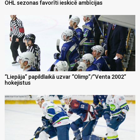
OHL sezonas favorīti ieskicē ambīcijas
“Liepāja” papildlaikā uzvar “Olimp”/”Venta 2002”
hokejistus