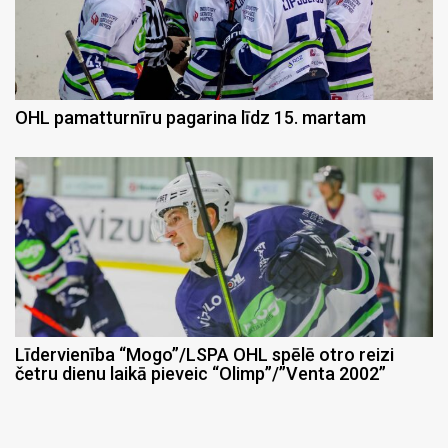
OHL pamatturnīru pagarina līdz 15. martam
Līdervienība “Mogo”/LSPA OHL spēlē otro reizi
četru dienu laikā pieveic “Olimp”/”Venta 2002”