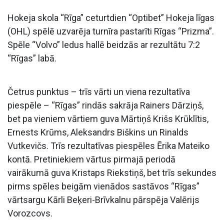
Hokeja skola “Rīga” ceturtdien “Optibet” Hokeja līgas
(OHL) spēlē uzvarēja turnīra pastarīti Rīgas “Prizma”.
Spēle “Volvo” ledus hallē beidzās ar rezultātu 7:2
“Rīgas” labā.
Četrus punktus – trīs vārti un viena rezultatīva
piespēle – “Rīgas” rindās sakrāja Rainers Dārziņš,
bet pa vieniem vārtiem guva Mārtiņš Krišs Krūklītis,
Ernests Krūms, Aleksandrs Biškins un Rinalds
Vutkevičs. Trīs rezultatīvas piespēles Ērika Mateiko
kontā. Pretiniekiem vārtus pirmajā periodā
vairākumā guva Kristaps Riekstiņš, bet trīs sekundes
pirms spēles beigām vienādos sastāvos “Rīgas”
vārtsargu Kārli Beķeri-Brīvkalnu pārspēja Valērijs
Vorozcovs.