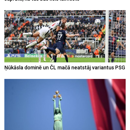
Ņūkāsla dominē un ČL mačā neatstāj variantus PSG