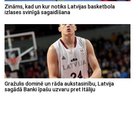
Zināms, kad un kur notiks Latvijas basketbola
izlases svinīgā sagaidīšana
Gražulis dominē un rāda aukstasinību, Latvija
sagādā Banki īpašu uzvaru pret Itāliju