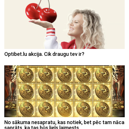
Optibet.lu akcija. Cik draugu tev ir?
No sākuma nesapratu, kas notiek, bet pēc tam nāca
saprāts, ka tas būs liels laimests