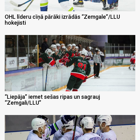
OHL līderu cīņā pārāki izrādās “Zemgale”/LLU
hokejisti
“Liepāja” iemet sešas ripas un sagrauj
“Zemgali/LLU”