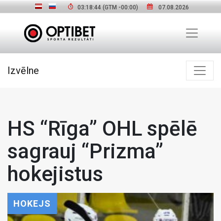
03:18:45
(GTM
-00:00
)
07.08.2026
Izvēlne
HS “Rīga” OHL spēlē
sagrauj “Prizma”
hokejistus
HOKEJS