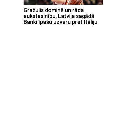
Gražulis dominē un rāda
aukstasinību, Latvija sagādā
Banki īpašu uzvaru pret Itāliju