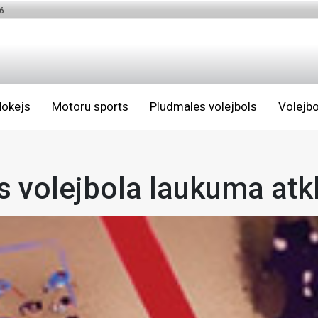
6
okejs
Motoru sports
Pludmales volejbols
Volejbo
s volejbola laukuma at