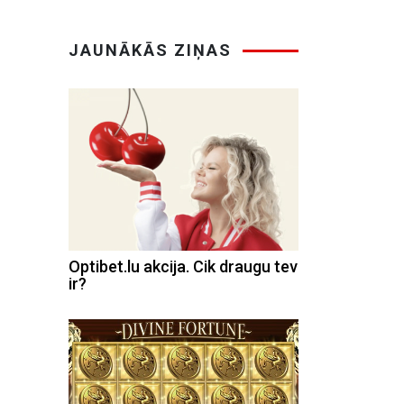
JAUNĀKĀS ZIŅAS
Optibet.lu akcija. Cik draugu tev
ir?