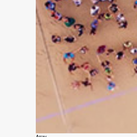
Array