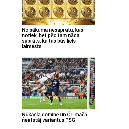
No sākuma nesapratu, kas
notiek, bet pēc tam nāca
saprāts, ka tas būs liels
laimests
Ņūkāsla dominē un ČL mačā
neatstāj variantus PSG