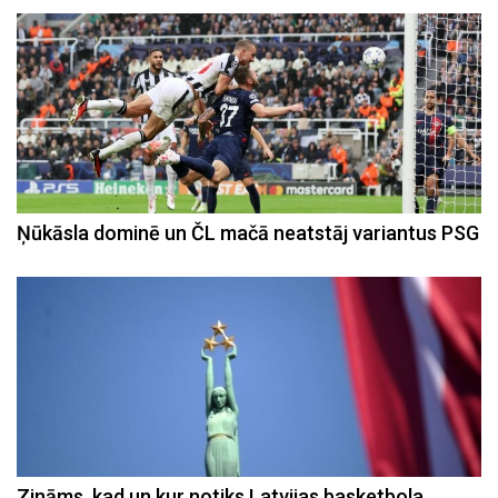
Ņūkāsla dominē un ČL mačā neatstāj variantus PSG
Zināms, kad un kur notiks Latvijas basketbola