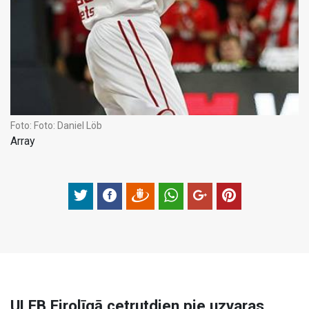
Foto:
Foto: Daniel Löb
Array
ULEB Eirolīgā cetrutdien pie uzvaras