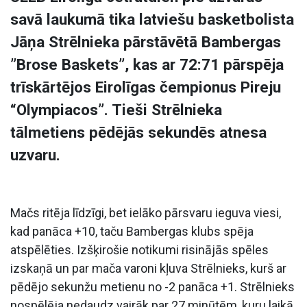
savā laukumā tika latviešu basketbolista
Jāņa Strēlnieka pārstāvētā Bambergas
”Brose Baskets”, kas ar 72:71 pārspēja
trīskārtējos Eirolīgas čempionus Pireju
“Olympiacos”. Tieši Strēlnieka
tālmetiens pēdējās sekundēs atnesa
uzvaru.
Mačs ritēja līdzīgi, bet ielāko pārsvaru ieguva viesi,
kad panāca +10, taču Bambergas klubs spēja
atspēlēties. Izšķirošie notikumi risinājās spēles
izskaņā un par mača varoni kļuva Strēlnieks, kurš ar
pēdējo sekunžu metienu no -2 panāca +1. Strēlnieks
nospēlēja nedaudz vairāk par 27 minūtēm, kuru laikā