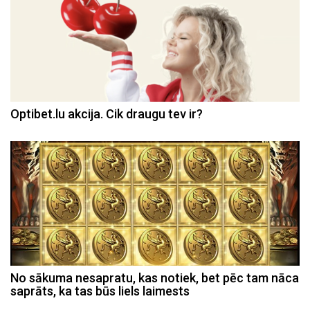
Optibet.lu akcija. Cik draugu tev ir?
No sākuma nesapratu, kas notiek, bet pēc tam nāca
saprāts, ka tas būs liels laimests