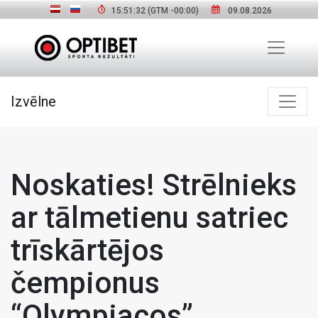
15:51:33
(GTM
-00:00
)
09.08.2026
Izvēlne
Noskaties! Strēlnieks
ar tālmetienu satriec
trīskārtējos
čempionus
“Olympiacos”