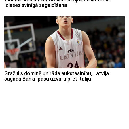
izlases svinīgā sagaidīšana
Gražulis dominē un rāda aukstasinību, Latvija
sagādā Banki īpašu uzvaru pret Itāliju