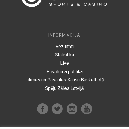
INFORMĀCIJA
Rezultāti
Statistika
Live
Privātuma politika
Likmes un Pasaules Kausu Basketbolā
Spēļu Zāles Latvijā