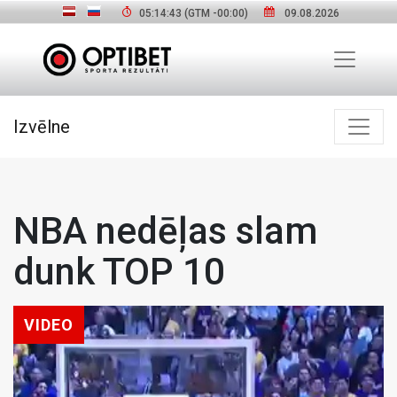
05:14:44
(GTM
-00:00
)
09.08.2026
Izvēlne
NBA nedēļas slam
dunk TOP 10
VIDEO