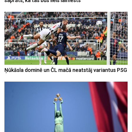
saprāts, ka tas būs liels laimests
Ņūkāsla dominē un ČL mačā neatstāj variantus PSG