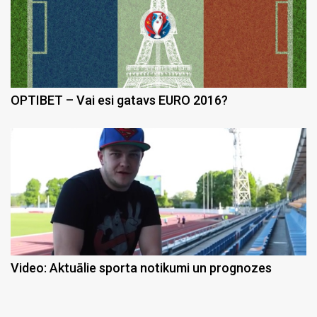
OPTIBET – Vai esi gatavs EURO 2016?
Video: Aktuālie sporta notikumi un prognozes