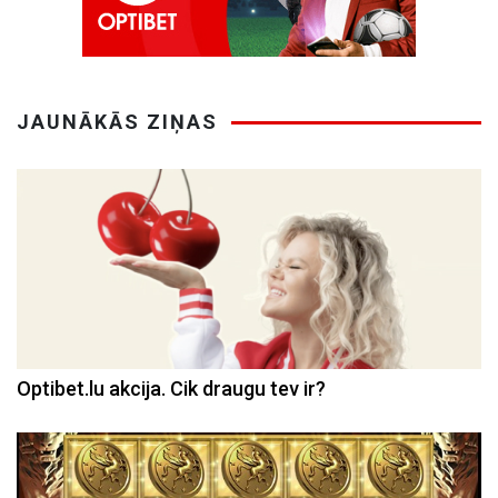
JAUNĀKĀS ZIŅAS
Optibet.lu akcija. Cik draugu tev ir?