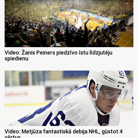
Video: Žanis Peiners piedzīvo īstu līdzjutēju
spiedienu
Video: Metjūza fantastiskā debija NHL, gūstot 4
vārtus