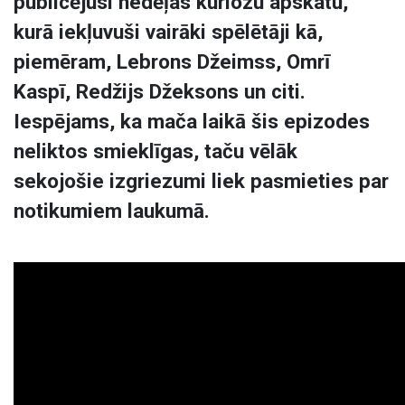
publicējusi nedēļas kuriozu apskatu,
kurā iekļuvuši vairāki spēlētāji kā,
piemēram, Lebrons Džeimss, Omrī
Kaspī, Redžijs Džeksons un citi.
Iespējams, ka mača laikā šis epizodes
neliktos smieklīgas, taču vēlāk
sekojošie izgriezumi liek pasmieties par
notikumiem laukumā.