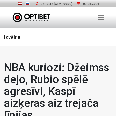
07:13:48
(GTM
-00:00
)
07.08.2026
Izvēlne
NBA kuriozi: Džeimss
dejo, Rubio spēlē
agresīvi, Kaspī
aizķeras aiz trejača
līnijas