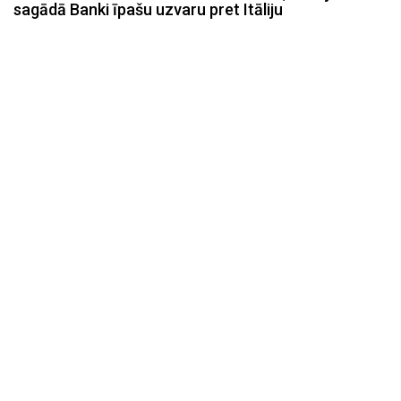
sagādā Banki īpašu uzvaru pret Itāliju