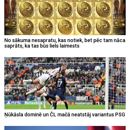
No sākuma nesapratu, kas notiek, bet pēc tam nāca
saprāts, ka tas būs liels laimests
Ņūkāsla dominē un ČL mačā neatstāj variantus PSG