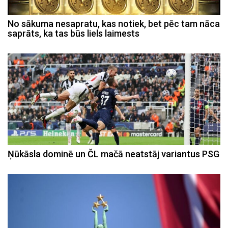
No sākuma nesapratu, kas notiek, bet pēc tam nāca
saprāts, ka tas būs liels laimests
Ņūkāsla dominē un ČL mačā neatstāj variantus PSG