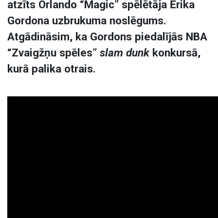
atzīts Orlando “Magic” spēlētāja Ērika
Gordona uzbrukuma noslēgums.
Atgādināsim, ka Gordons piedalījās NBA
“Zvaigžņu spēles”
slam dunk
konkursā,
kurā palika otrais.