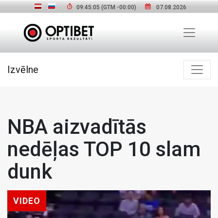
09:45:06
(GTM
-00:00
)
07.08.2026
Izvēlne
NBA aizvadītās
nedēļas TOP 10 slam
dunk
VIDEO