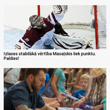
Izlases stabilākā vērtība Masaļskis liek punktu.
Paldies!