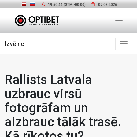
19:50:45
(GTM
-00:00
)
07.08.2026
Izvēlne
Rallists Latvala
uzbrauc virsū
fotogrāfam un
aizbrauc tālāk trasē.
Kā rīkotos tu?