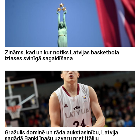
Zināms, kad un kur notiks Latvijas basketbola
izlases svinīgā sagaidīšana
Gražulis dominē un rāda aukstasinību, Latvija
sagādā Banki īpašu uzvaru pret Itāliju