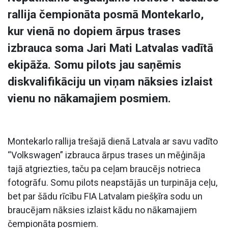
rallija čempionāta posmā Montekarlo,
kur vienā no dopiem ārpus trases
izbrauca soma Jari Mati Latvalas vadītā
ekipāža. Somu pilots jau saņēmis
diskvalifikāciju un viņam nāksies izlaist
vienu no nākamajiem posmiem.
Montekarlo rallija trešajā dienā Latvala ar savu vadīto
“Volkswagen” izbrauca ārpus trases un mēģināja
tajā atgriezties, taču pa ceļam braucējs notrieca
fotogrāfu. Somu pilots neapstājās un turpināja ceļu,
bet par šādu rīcību FIA Latvalam piešķīra sodu un
braucējam nāksies izlaist kādu no nākamajiem
čempionāta posmiem.