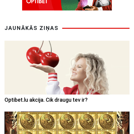
JAUNĀKĀS ZIŅAS
Optibet.lu akcija. Cik draugu tev ir?