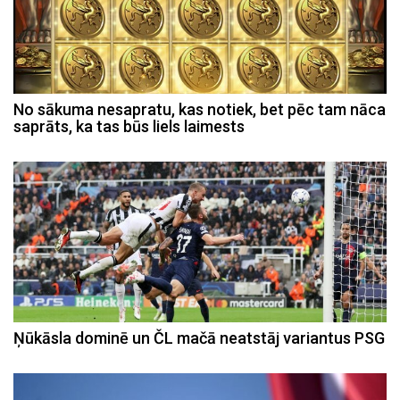
No sākuma nesapratu, kas notiek, bet pēc tam nāca
saprāts, ka tas būs liels laimests
Ņūkāsla dominē un ČL mačā neatstāj variantus PSG