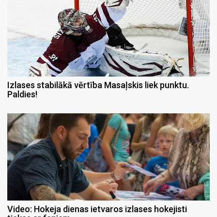
Izlases stabilākā vērtība Masaļskis liek punktu.
Paldies!
Video: Hokeja dienas ietvaros izlases hokejisti