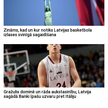
Zināms, kad un kur notiks Latvijas basketbola
izlases svinīgā sagaidīšana
Gražulis dominē un rāda aukstasinību, Latvija
sagādā Banki īpašu uzvaru pret Itāliju