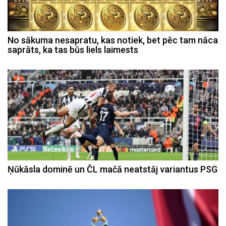
No sākuma nesapratu, kas notiek, bet pēc tam nāca
saprāts, ka tas būs liels laimests
Ņūkāsla dominē un ČL mačā neatstāj variantus PSG