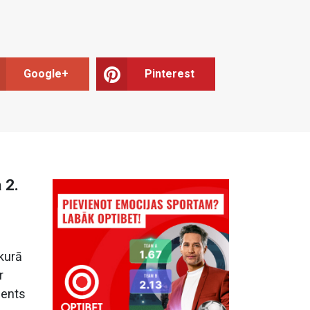
Google+
Pinterest
 2.
 kurā
r
cents