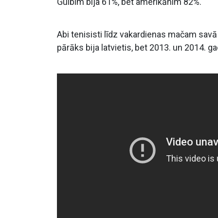
Gulbim bija 61%, bet amerikānim 82%.
Abi tenisisti līdz vakardienas mačam savā
pārāks bija latvietis, bet 2013. un 2014. 