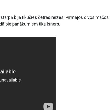
 starpā bija tikušies četras reizes. Pirmajos divos mačos
gadā pie panākumiem tika Isners.