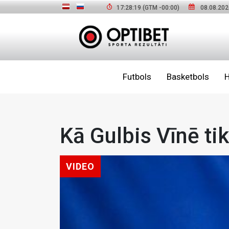
17:28:20
(GTM
-00:00
)
08.08.202
Futbols
Basketbols
H
Kā Gulbis Vīnē tik
VIDEO