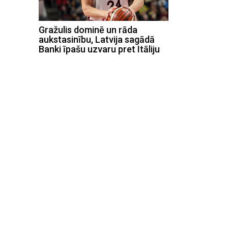
Gražulis dominē un rāda
aukstasinību, Latvija sagādā
Banki īpašu uzvaru pret Itāliju