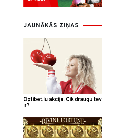
JAUNĀKĀS ZIŅAS
Optibet.lu akcija. Cik draugu tev
ir?