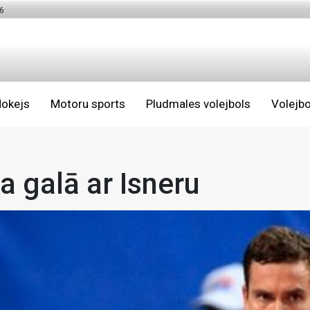
6
okejs
Motoru sports
Pludmales volejbols
Volejbo
a galā ar Isneru