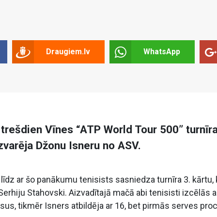
Draugiem.lv
WhatsApp
s trešdien Vīnes “ATP World Tour 500” turnīra
uzvarēja Džonu Isneru no ASV.
līdz ar šo panākumu tenisists sasniedza turnīra 3. kārtu,
 Serhiju Stahovski. Aizvadītajā mačā abi tenisisti izcēlās a
sus, tikmēr Isners atbildēja ar 16, bet pirmās serves pro