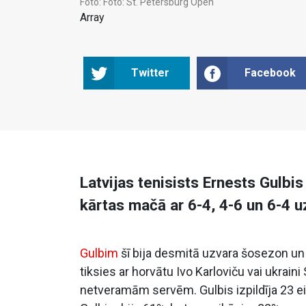
Foto:
Foto: St. Petersburg Open
Array
Twitter
Facebook
Latvijas tenisists Ernests Gulbi
kārtas mačā ar 6-4, 4-6 un 6-4 
Gulbim
šī bija desmitā uzvara šosezon un 
tiksies ar horvātu Ivo Karloviču vai ukraini
netveramām servēm. Gulbis izpildīja 23 ei