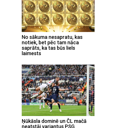
No sākuma nesapratu, kas
notiek, bet pēc tam nāca
saprāts, ka tas būs liels
laimests
Ņūkāsla dominē un ČL mačā
neatstāj variantus PSG