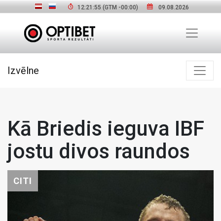
12:21:56
(GTM
-00:00
)
09.08.2026
Izvēlne
Kā Briedis ieguva IBF
jostu divos raundos
CITI