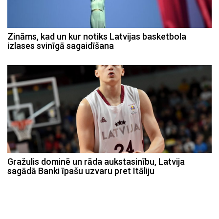
Zināms, kad un kur notiks Latvijas basketbola
izlases svinīgā sagaidīšana
Gražulis dominē un rāda aukstasinību, Latvija
sagādā Banki īpašu uzvaru pret Itāliju