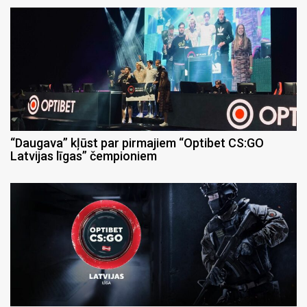
“Daugava” kļūst par pirmajiem “Optibet CS:GO
Latvijas līgas” čempioniem