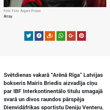
Foto:
Foto: Aigars Prūsis
Array
Svētdienas vakarā “Arēnā Rīga” Latvijas
bokseris Mairis Briedis aizvadīja cīņu
par IBF Interkontinentālo titulu smagajā
svarā un divos raundos pārspēja
Dienvidāfrikas sportistu Deniju Venteru.