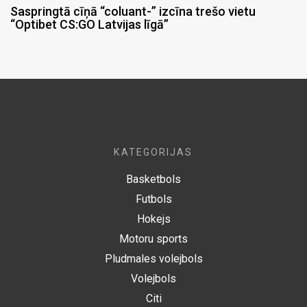
Saspringtā cīņā “coluant-” izcīna trešo vietu
“Optibet CS:GO Latvijas līgā”
KATEGORIJAS
Basketbols
Futbols
Hokejs
Motoru sports
Pludmales volejbols
Volejbols
Citi