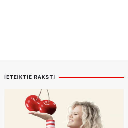
IETEIKTIE RAKSTI