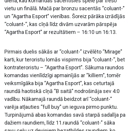
diena, kad komandas sacentīsies spēlē par trešo
vietu un finālā. Mačā par bronzu sacentās “coluant-”
un “Agartha Esport” vienības. Šoreiz pārāka izrādījās
“coluant-“, kas cīņā līdz divām uzvarām pārspēja
“Agartha Esport” ar rezultātiem – 16:10 un 16:13.
Pirmais duelis sākās ar “coluant-” izvēlēto “Mirage”
karti, kur teroristu lomās vispirms bija “coluant-“, bet
kontrateroristu – “Agartha Esport”. Sākuma raundos
komandas vienlīdzīgi apmainījās ar “killiem”, tomēr
veiksmīgāka bija “Agartha Esport”, kas ceturtajā
raundā haotiskā cīņā “B saitā” nodrošināja sev 4:0
vadību. Nākamajā raundā beidzot arī “coluant-”
varēja atļauties “full buy” un ieguva pirmo punktu.
Turpinājumā abas komandas savā starpā sadalīja pa
dažiem raundiem, līdz 11.raundā “coluant-” sāka
savu ceļu uz deviņiem bezatbildes raundiem, ko