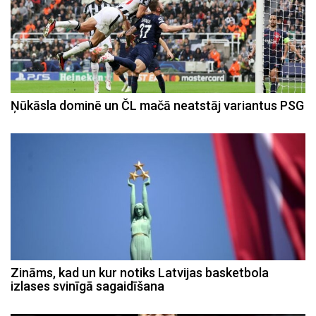
Ņūkāsla dominē un ČL mačā neatstāj variantus PSG
Zināms, kad un kur notiks Latvijas basketbola
izlases svinīgā sagaidīšana