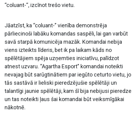
“coluant-“, izcīnot trešo vietu.
Jāatzīst, ka “coluant-” vienība demonstrēja
pārliecinoši labāku komandas saspēli, lai gan varbūt
savā starpā komunicēja mazāk. Komandai nebija
viens izteikts līderis, bet ik pa laikam kāds no
spēlētājiem spēja uzņemties iniciatīvu, palīdzot
atnest uzvaru. “Agartha Esport” komandai noteikti
nevajag būt sarūgtinātiem par iegūto ceturto vietu, jo
tās sastāvā ir lieliski pieredzējušie spēlētāji un
talantīgi jaunie spēlētāji, kam šī bija nebijusi pieredze
un tas noteikti ļaus šai komandai būt veiksmīgākai
nākotnē.