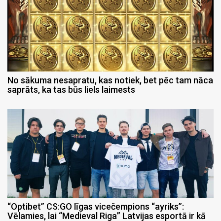
No sākuma nesapratu, kas notiek, bet pēc tam nāca
saprāts, ka tas būs liels laimests
“Optibet” CS:GO līgas vicečempions “ayriks”:
Vēlamies, lai “Medieval Riga” Latvijas esportā ir kā