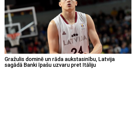
Gražulis dominē un rāda aukstasinību, Latvija
sagādā Banki īpašu uzvaru pret Itāliju