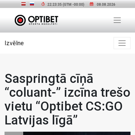
22:23:36
(GTM
-00:00
)
08.08.2026
Izvēlne
Saspringtā cīņā
“coluant-” izcīna trešo
vietu “Optibet CS:GO
Latvijas līgā”