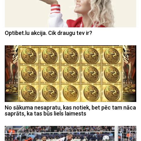
Optibet.lu akcija. Cik draugu tev ir?
No sākuma nesapratu, kas notiek, bet pēc tam nāca
saprāts, ka tas būs liels laimests