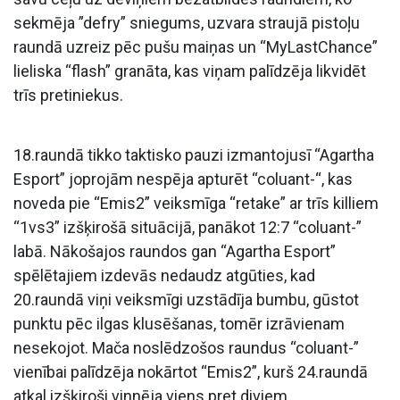
sekmēja ”defry” sniegums, uzvara straujā pistoļu
raundā uzreiz pēc pušu maiņas un “MyLastChance”
lieliska “flash” granāta, kas viņam palīdzēja likvidēt
trīs pretiniekus.
18.raundā tikko taktisko pauzi izmantojusī “Agartha
Esport” joprojām nespēja apturēt “coluant-“, kas
noveda pie “Emis2” veiksmīga “retake” ar trīs killiem
“1vs3” izšķirošā situācijā, panākot 12:7 “coluant-”
labā. Nākošajos raundos gan “Agartha Esport”
spēlētajiem izdevās nedaudz atgūties, kad
20.raundā viņi veiksmīgi uzstādīja bumbu, gūstot
punktu pēc ilgas klusēšanas, tomēr izrāvienam
nesekojot. Mača noslēdzošos raundus “coluant-”
vienībai palīdzēja nokārtot “Emis2”, kurš 24.raundā
atkal izšķiroši vinnēja viens pret diviem