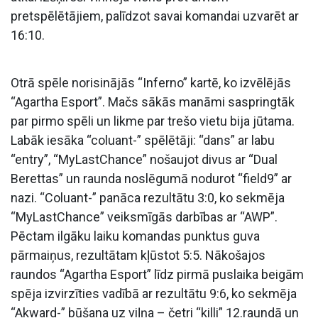
pretspēlētājiem, palīdzot savai komandai uzvarēt ar
16:10.
Otrā spēle norisinājās “Inferno” kartē, ko izvēlējās
“Agartha Esport”. Mačs sākās manāmi saspringtāk
par pirmo spēli un likme par trešo vietu bija jūtama.
Labāk iesāka “coluant-” spēlētāji: “dans” ar labu
“entry”, “MyLastChance” nošaujot divus ar “Dual
Berettas” un raunda noslēgumā nodurot “field9” ar
nazi. “Coluant-” panāca rezultātu 3:0, ko sekmēja
“MyLastChance” veiksmīgās darbības ar “AWP”.
Pēctam ilgāku laiku komandas punktus guva
pārmaiņus, rezultātam kļūstot 5:5. Nākošajos
raundos “Agartha Esport” līdz pirmā puslaika beigām
spēja izvirzīties vadībā ar rezultātu 9:6, ko sekmēja
“Akward-” būšana uz viļņa – četri “killi” 12.raundā un