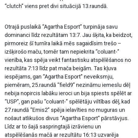
“clutch” viens pret divi situācijā 13.raundā.
Otrajā puslaikā “Agartha Esport” turpināja savu
dominanci līdz rezultātam 13:7. Jau šķita, ka beidzot,
pirmoreiz šī turnīra laikā mēs sagaidīsim trešo –
izšķirošo maču, tomēr tam nepiekrita “coluant-”
vienība, kas spēja veikt fantastisku atspēlēšanos no
rezultāta 7:13 līdz pat mača beigām. Tas kļuva
iespējams, gan “Agartha Esport” neveiksmju,
piemēram, 25.raundā “field9” nezināmu iemeslu dēļ
nebija nopircis labāku ieroci un bija spiests spēlēt ar
“USP”, gan pašu “coluant-” spēlētāju viltības dēļ, kad
27.raundā “Emis2” spēja ielavīties no muguras un
nošaut atlikušos divus “Agartha Esport” pārstāvjus.
Līdz ar to šajā saspringtajā izrāvienu un
atspēlēšanās mačā ar rezultātu 16:13 uzvarēja