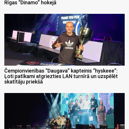
Rīgas “Dinamo” hokejā
Čempionvienības “Daugava” kapteinis “hyskeee”:
Ļoti patīkami atgriezties LAN turnīrā un uzspēlēt
skatītāju priekšā