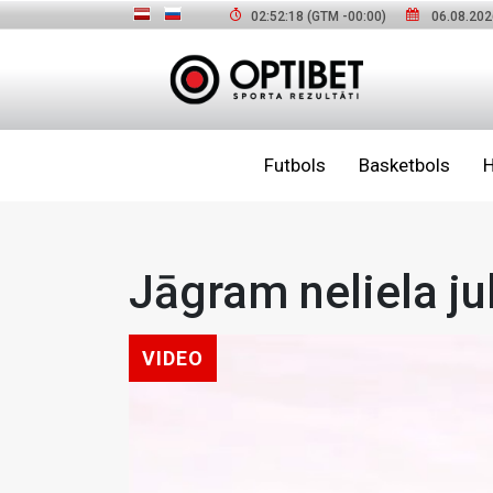
02:52:19
(GTM
-00:00
)
06.08.202
Futbols
Basketbols
H
Jāgram neliela ju
VIDEO