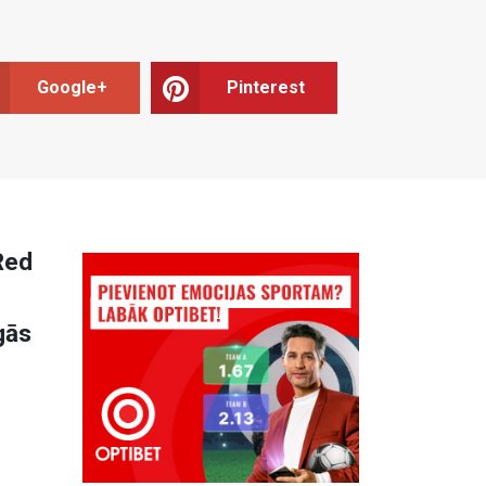
Google+
Pinterest
Red
gās