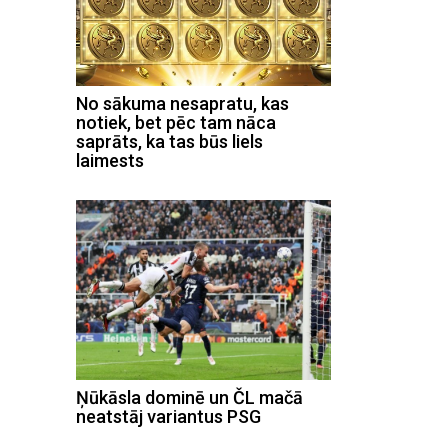
No sākuma nesapratu, kas
notiek, bet pēc tam nāca
saprāts, ka tas būs liels
laimests
Ņūkāsla dominē un ČL mačā
neatstāj variantus PSG