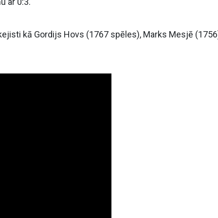
 ar 0:3.
kejisti kā Gordijs Hovs (1767 spēles), Marks Mesjē (1756