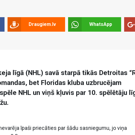
Draugiem.lv
WhatsApp
keja līgā (NHL) savā starpā tikās Detroitas “
omandas, bet Floridas kluba uzbrucējam
pēle NHL un viņš kļuvis par 10. spēlētāju lī
žu.
nevarēja īpaši priecāties par šādu sasniegumu, jo viņa