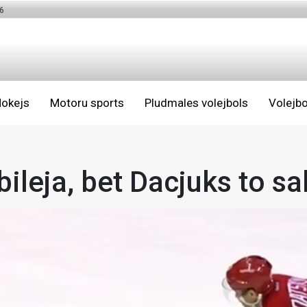
6
okejs
Motoru sports
Pludmales volejbols
Volejbo
bileja, bet Dacjuks to s