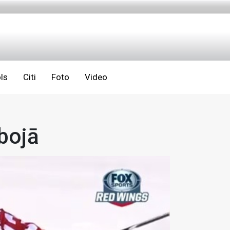
ls
Citi
Foto
Video
abojā