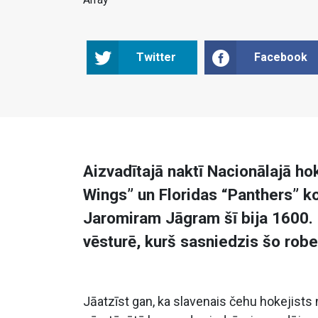
Twitter
Facebook
Aizvadītajā naktī Nacionālajā ho
Wings” un Floridas “Panthers” k
Jaromiram Jāgram šī bija 1600. s
vēsturē, kurš sasniedzis šo robe
Jāatzīst gan, ka slavenais čehu hokejists 