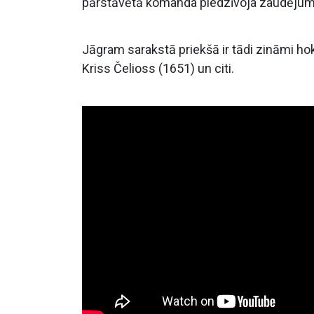
pārstāvētā komanda piedzīvoja zaudējumu
Jāgram sarakstā priekšā ir tādi zināmi ho
Kriss Čelioss (1651) un citi.