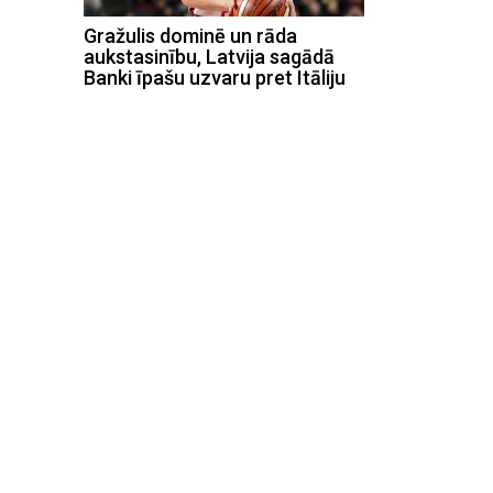
Gražulis dominē un rāda
aukstasinību, Latvija sagādā
Banki īpašu uzvaru pret Itāliju