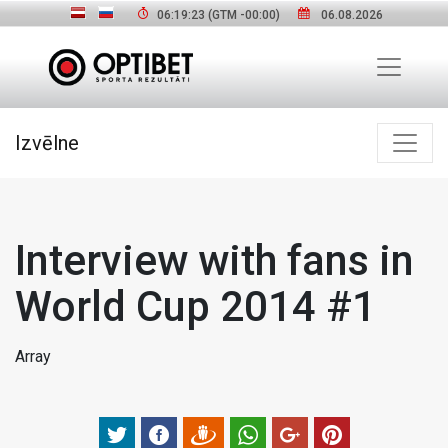
06:19:24
(GTM
-00:00
)
06.08.2026
Izvēlne
Interview with fans in
World Cup 2014 #1
Array