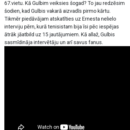
67.vietu. Kā Gulbim veiksies šogad? To jau redzēsim
šodien, kad Gulbis vakarā aizvadīs pirmo kārtu.
Tikmēr piedāvājam atskatīties uz Ernesta nelielo
interviju pērn, kurā tenisistam bija īsi pēc iespējas
ātrāk jāatbild uz 15 jautājumiem. Kā allaž, Gulbis
sasmīdināja intervētāju un arī savus fanus.