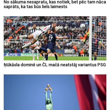
No sākuma nesapratu, kas notiek, bet pēc tam nāca
saprāts, ka tas būs liels laimests
Ņūkāsla dominē un ČL mačā neatstāj variantus PSG