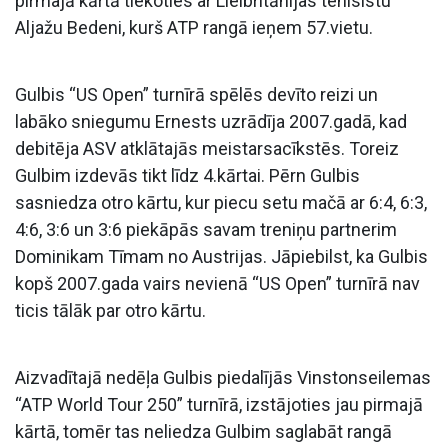
pirmajā kārtā tiekoties ar Lielbritānijas tenisistu
Aljažu Bedeni, kurš ATP rangā ieņem 57.vietu.
Gulbis “US Open” turnīrā spēlēs devīto reizi un
labāko sniegumu Ernests uzrādīja 2007.gadā, kad
debitēja ASV atklātajās meistarsacīkstēs. Toreiz
Gulbim izdevās tikt līdz 4.kārtai. Pērn Gulbis
sasniedza otro kārtu, kur piecu setu mačā ar 6:4, 6:3,
4:6, 3:6 un 3:6 piekāpās savam treniņu partnerim
Dominikam Tīmam no Austrijas. Jāpiebilst, ka Gulbis
kopš 2007.gada vairs nevienā “US Open” turnīrā nav
ticis tālāk par otro kārtu.
Aizvadītajā nedēļa Gulbis piedalījās Vinstonseilemas
“ATP World Tour 250” turnīrā, izstājoties jau pirmajā
kārtā, tomēr tas neliedza Gulbim saglabāt rangā