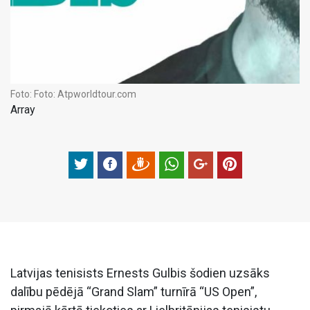
Foto:
Foto: Atpworldtour.com
Array
Latvijas tenisists Ernests Gulbis šodien uzsāks
dalību pēdējā “Grand Slam” turnīrā “US Open”,