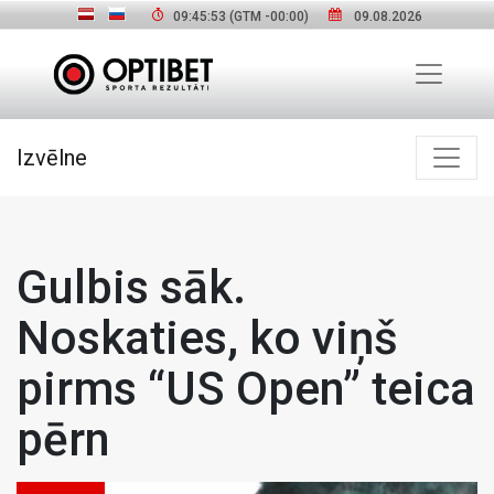
09:45:54
(GTM
-00:00
)
09.08.2026
Izvēlne
Gulbis sāk.
Noskaties, ko viņš
pirms “US Open” teica
pērn