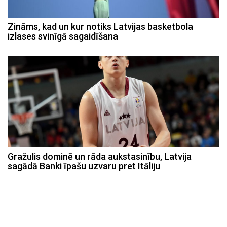
Zināms, kad un kur notiks Latvijas basketbola
izlases svinīgā sagaidīšana
Gražulis dominē un rāda aukstasinību, Latvija
sagādā Banki īpašu uzvaru pret Itāliju