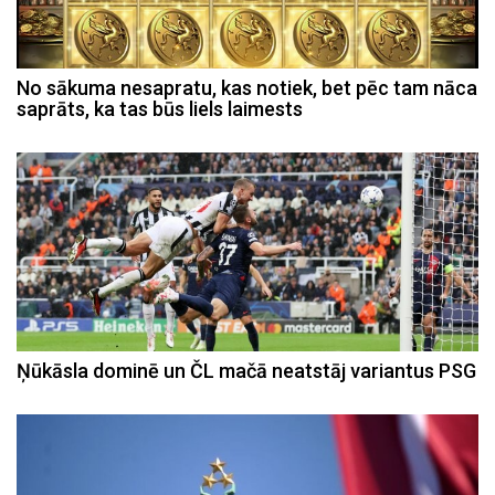
No sākuma nesapratu, kas notiek, bet pēc tam nāca
saprāts, ka tas būs liels laimests
Ņūkāsla dominē un ČL mačā neatstāj variantus PSG