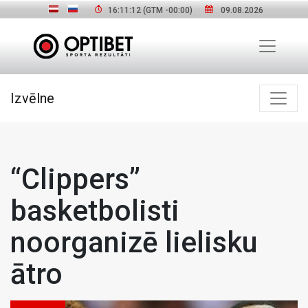
16:11:13
(GTM
-00:00
)
09.08.2026
Izvēlne
“Clippers”
basketbolisti
noorganizē lielisku
ātro