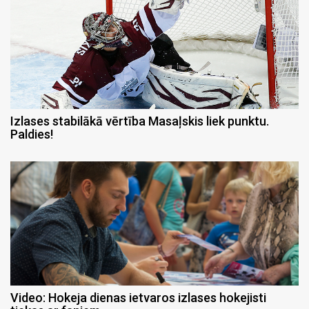
Izlases stabilākā vērtība Masaļskis liek punktu.
Paldies!
Video: Hokeja dienas ietvaros izlases hokejisti