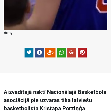
Array
Aizvadītajā naktī Nacionālajā Basketbola
asociācijā pie uzvaras tika latviešu
basketbolista Kristapa Porziņģa