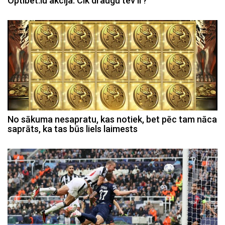
Optibet.lu akcija. Cik draugu tev ir?
No sākuma nesapratu, kas notiek, bet pēc tam nāca
saprāts, ka tas būs liels laimests