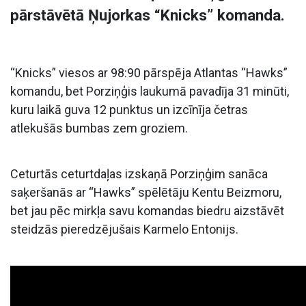
pārstāvētā Ņujorkas “Knicks” komanda.
“Knicks” viesos ar 98:90 pārspēja Atlantas “Hawks”
komandu, bet Porziņģis laukumā pavadīja 31 minūti,
kuru laikā guva 12 punktus un izcīnīja četras
atlekušās bumbas zem groziem.
Ceturtās ceturtdaļas izskaņā Porziņģim sanāca
saķeršanās ar “Hawks” spēlētāju Kentu Beizmoru,
bet jau pēc mirkļa savu komandas biedru aizstāvēt
steidzās pieredzējušais Karmelo Entonijs.