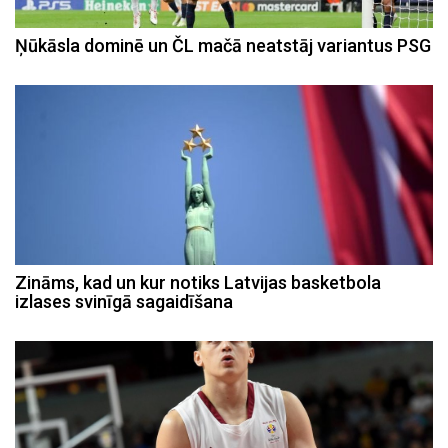
Ņūkāsla dominē un ČL mačā neatstāj variantus PSG
Zināms, kad un kur notiks Latvijas basketbola
izlases svinīgā sagaidīšana