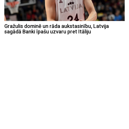
Gražulis dominē un rāda aukstasinību, Latvija
sagādā Banki īpašu uzvaru pret Itāliju