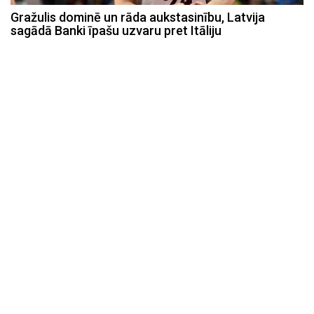
Gražulis dominē un rāda aukstasinību, Latvija
sagādā Banki īpašu uzvaru pret Itāliju