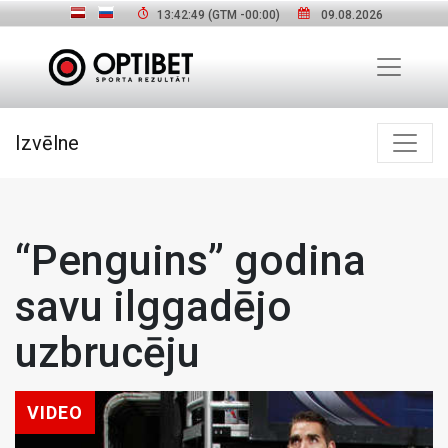
13:42:50
(GTM
-00:00
)
09.08.2026
Izvēlne
“Penguins” godina
savu ilggadējo
uzbrucēju
VIDEO