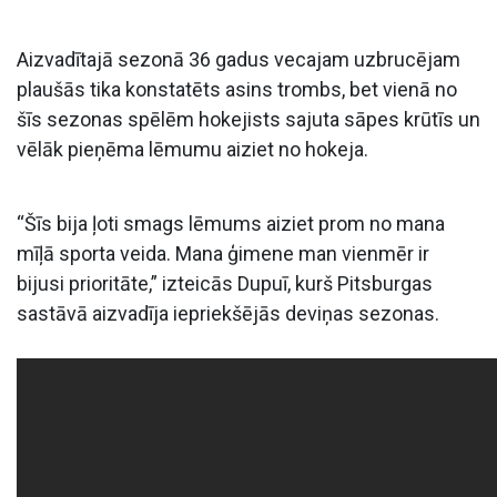
Aizvadītajā sezonā 36 gadus vecajam uzbrucējam
plaušās tika konstatēts asins trombs, bet vienā no
šīs sezonas spēlēm hokejists sajuta sāpes krūtīs un
vēlāk pieņēma lēmumu aiziet no hokeja.
“Šīs bija ļoti smags lēmums aiziet prom no mana
mīļā sporta veida. Mana ģimene man vienmēr ir
bijusi prioritāte,” izteicās Dupuī, kurš Pitsburgas
sastāvā aizvadīja iepriekšējās deviņas sezonas.