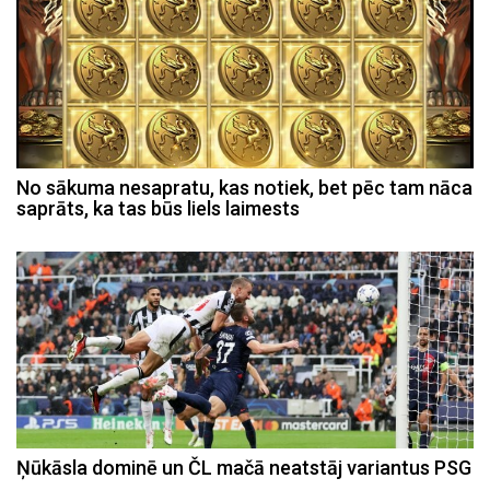
No sākuma nesapratu, kas notiek, bet pēc tam nāca
saprāts, ka tas būs liels laimests
Ņūkāsla dominē un ČL mačā neatstāj variantus PSG