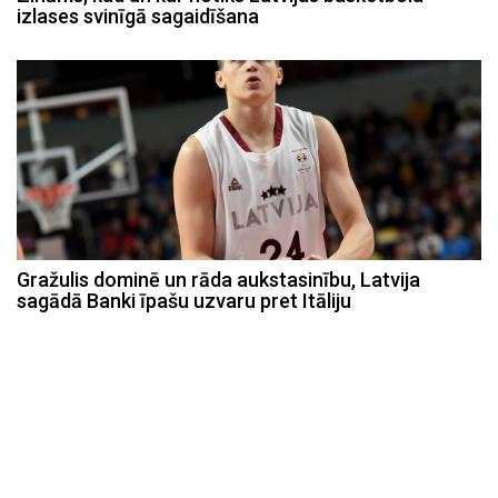
izlases svinīgā sagaidīšana
Gražulis dominē un rāda aukstasinību, Latvija
sagādā Banki īpašu uzvaru pret Itāliju