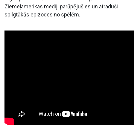
Ziemeļamerikas mediji parūpējušies un atraduši
spilgtākās epizodes no spēlēm.