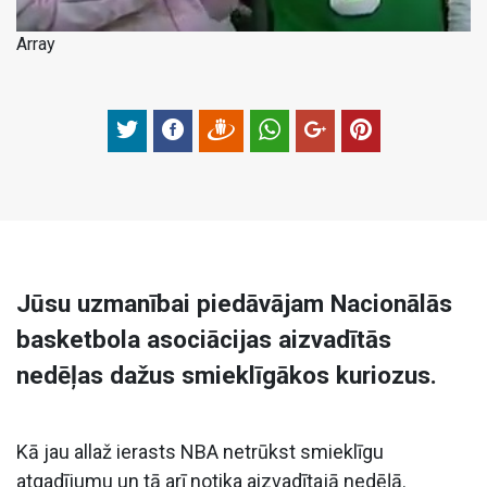
Array
Jūsu uzmanībai piedāvājam Nacionālās
basketbola asociācijas aizvadītās
nedēļas dažus smieklīgākos kuriozus.
Kā jau allaž ierasts NBA netrūkst smieklīgu
atgadījumu un tā arī notika aizvadītajā nedēļā.