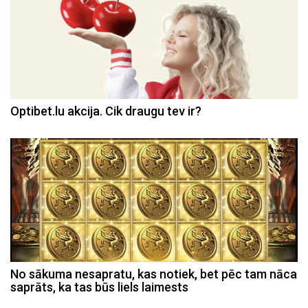
Optibet.lu akcija. Cik draugu tev ir?
No sākuma nesapratu, kas notiek, bet pēc tam nāca
saprāts, ka tas būs liels laimests