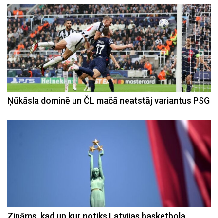
Ņūkāsla dominē un ČL mačā neatstāj variantus PSG
Zināms, kad un kur notiks Latvijas basketbola