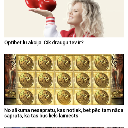
Optibet.lu akcija. Cik draugu tev ir?
No sākuma nesapratu, kas notiek, bet pēc tam nāca
saprāts, ka tas būs liels laimests