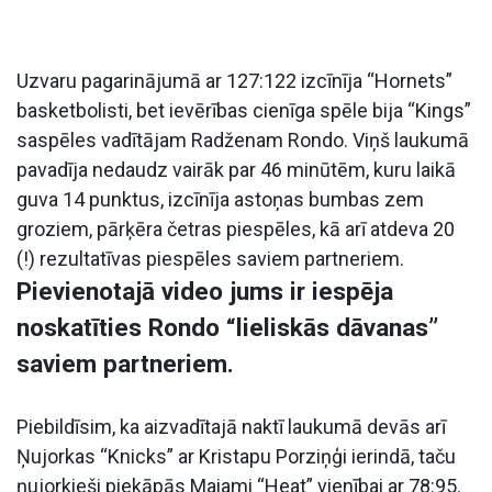
Uzvaru pagarinājumā ar 127:122 izcīnīja “Hornets”
basketbolisti, bet ievērības cienīga spēle bija “Kings”
saspēles vadītājam Radženam Rondo. Viņš laukumā
pavadīja nedaudz vairāk par 46 minūtēm, kuru laikā
guva 14 punktus, izcīnīja astoņas bumbas zem
groziem, pārķēra četras piespēles, kā arī atdeva 20
(!) rezultatīvas piespēles saviem partneriem.
Pievienotajā video jums ir iespēja
noskatīties Rondo “lieliskās dāvanas”
saviem partneriem.
Piebildīsim, ka aizvadītajā naktī laukumā devās arī
Ņujorkas “Knicks” ar Kristapu Porziņģi ierindā, taču
ņujorkieši piekāpās Maiami “Heat” vienībai ar 78:95.