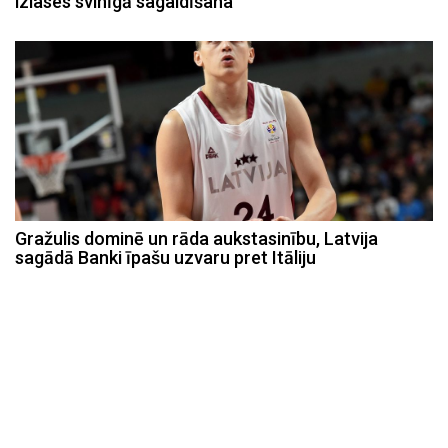
izlases svinīgā sagaidīšana
Gražulis dominē un rāda aukstasinību, Latvija
sagādā Banki īpašu uzvaru pret Itāliju