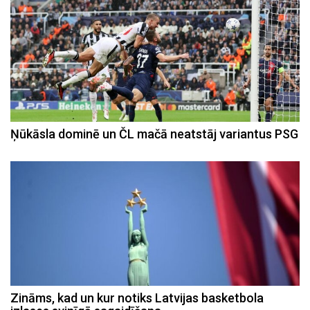
Ņūkāsla dominē un ČL mačā neatstāj variantus PSG
Zināms, kad un kur notiks Latvijas basketbola