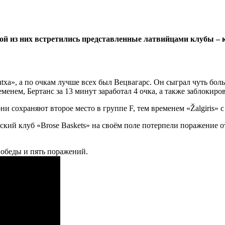
й из них встретились представленные латвийцами клубы – к
xa», а по очкам лучше всех был Вецвагарс. Он сыграл чуть больш
менем, Бертанс за 13 минут заработал 4 очка, а также заблокиро
и сохраняют второе место в группе F, тем временем «Žalgiris» с
ий клуб «Brose Baskets» на своём поле потерпели поражение от
 победы и пять поражений.