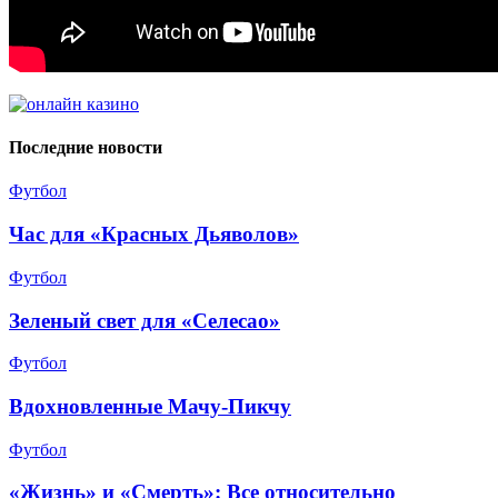
Последние новости
Футбол
Час для «Красных Дьяволов»
Футбол
Зеленый свет для «Селесао»
Футбол
Вдохновленные Мачу-Пикчу
Футбол
«Жизнь» и «Смерть»: Все относительно