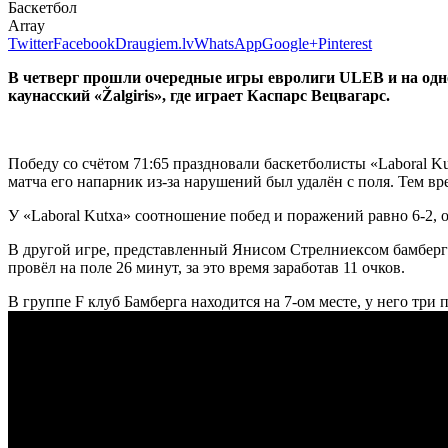
Баскетбол
Array
Twitter
Facebook
Draugiem.lv
WhatsApp
Google+
Pinterest
В четверг прошли очередные игры евролиги ULEB и на одно
каунасский «Žalgiris», где играет Каспарс Вецвагарс.
Победу со счётом 71:65 праздновали баскетболисты «Laboral Kut
матча его напарник из-за нарушений был удалён с поля. Тем вре
У «Laboral Kutxa» соотношение побед и поражений равно 6-2, он
В другой игре, представленный Янисом Стрелниексом бамбергск
провёл на поле 26 минут, за это время заработав 11 очков.
В группе F клуб Бамберга находится на 7-ом месте, у него три