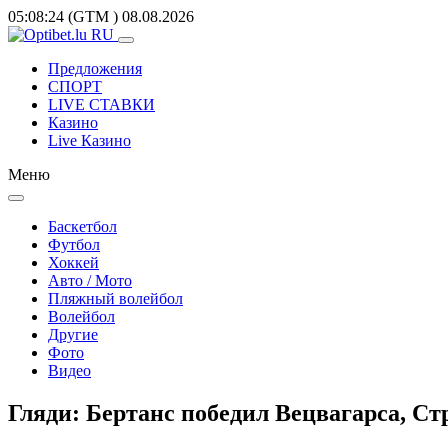
05:08:24
(GTM
)
08.08.2026
Предложения
СПОРТ
LIVE СТАВКИ
Казино
Live Казино
Меню
Баскетбол
Футбол
Хоккей
Авто / Мото
Пляжный волейбол
Волейбол
Другие
Фото
Видео
Гляди: Бертанс победил Вецвагарса, Ст