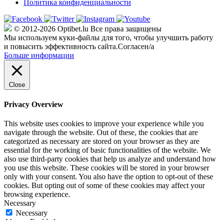
Политика конфиденциальности
© 2012-2026 Optibet.lu Все права защищены
Мы используем куки-файлы для того, чтобы улучшить работу
и повысить эффективность сайта.
Согласен/а
Больше информации
Close
Privacy Overview
This website uses cookies to improve your experience while you
navigate through the website. Out of these, the cookies that are
categorized as necessary are stored on your browser as they are
essential for the working of basic functionalities of the website. We
also use third-party cookies that help us analyze and understand how
you use this website. These cookies will be stored in your browser
only with your consent. You also have the option to opt-out of these
cookies. But opting out of some of these cookies may affect your
browsing experience.
Necessary
Necessary