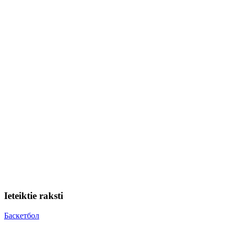
Ieteiktie raksti
Баскетбол