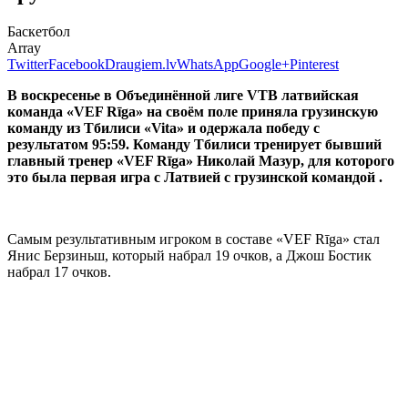
Баскетбол
Array
Twitter
Facebook
Draugiem.lv
WhatsApp
Google+
Pinterest
В воскресенье в Объединённой лиге VTB латвийская
команда «VEF Rīga» на своём поле приняла грузинскую
команду из Тбилиси «Vita» и одержала победу с
результатом 95:59. Команду Тбилиси тренирует бывший
главный тренер «VEF Rīga» Николай Мазур, для которого
это была первая игра с Латвией с грузинской командой .
Самым результативным игроком в составе «VEF Rīga» стал
Янис Берзиньш, который набрал 19 очков, а Джош Бостик
набрал 17 очков.