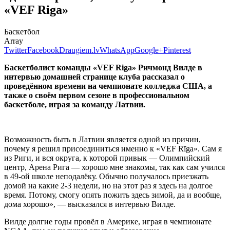
«VEF Riga»
Баскетбол
Array
Twitter
Facebook
Draugiem.lv
WhatsApp
Google+
Pinterest
Баскетболист команды «VEF Riga» Ричмонд Вилде в
интервью домашней странице клуба рассказал о
проведённом времени на чемпионате колледжа США, а
также о своём первом сезоне в профессиональном
баскетболе, играя за команду Латвии.
Возможность быть в Латвии является одной из причин,
почему я решил присоединиться именно к «VEF Rīga». Сам я
из Риги, и вся округа, к которой привык — Олимпийский
центр, Арена Рига — хорошо мне знакомы, так как сам учился
в 49-ой школе неподалёку. Обычно получалось приезжать
домой на какие 2-3 недели, но на этот раз я здесь на долгое
время. Потому, смогу опять пожить здесь зимой, да и вообще,
дома хорошо», — высказался в интервью Вилде.
Вилде долгие годы провёл в Америке, играя в чемпионате