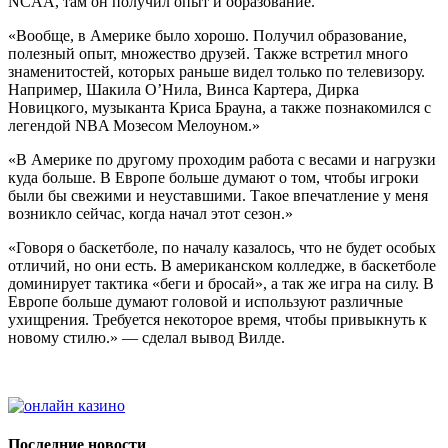
NCAA, там он получил опыт и образование.
«Вообще, в Америке было хорошо. Получил образование,
полезный опыт, множество друзей. Также встретил много
знаменитостей, которых раньше видел только по телевизору.
Например, Шакила О’Hила, Винса Картера, Дирка
Новицкого, музыканта Криса Брауна, а также познакомился с
легендой NBA Мозесом Мелоуном.»
«В Америке по другому проходим работа с весами и нагрузки
куда больше. В Европе больше думают о том, чтобы игроки
были бы свежими и неуставшими. Такое впечатление у меня
возникло сейчас, когда начал этот сезон.»
«Говоря о баскетболе, по началу казалось, что не будет особых
отличий, но они есть. В американском колледже, в баскетболе
доминирует тактика «беги и бросай», а так же игра на силу. В
Европе больше думают головой и используют различные
ухищрения. Требуется некоторое время, чтобы привыкнуть к
новому стилю.» — сделал вывод Вилде.
Последние новости