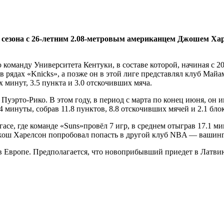
 сезона с 26-летним 2.08-метровым американцем Джошем Хар
оманду Университета Кентуки, в составе которой, начиная с 2008
рядах «Knicks», а позже он в этой лиге представлял клуб Майам
х минут, 3.5 пункта и 3.0 отскочивших мяча.
Пуэрто-Рико. В этом году, в период с марта по конец июня, он и
34 минуты, собрав 11.8 пунктов, 8.8 отскочивших мячей и 2.1 б
се, где команде «Suns»провёл 7 игр, в среднем отыграв 17.1 мин
 Джош Харелсон попробовал попасть в другой клуб NBA — вашинг
в Европе. Предполагается, что новоприбывший приедет в Латвию