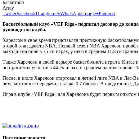
Баскетбол
Array
Twitter
Facebook
Draugiem.lv
WhatsApp
Google+
Pinterest
Баскетбольный клуб «VEF Rīga» подписал договор до конца
руководство клуба.
Харелсон в своё время представлял престижную баскетбольную к
второй этап драфта NBA. Первый сезон NBA Харелсон провёл в 
выходил на поле в 75-ти играх, у него в среднем 11.8 сыгранны
Также Харелсон в своей карьере баскетболиста играл в Китае и 
он принимал участие в 44-ёх играх, в среднем на поле провёл 
После, в июле Харелсон стартовал в летней лиге NBA в Лас-Вега
результативные передачи, а также 0.7 блоков. В предсезонье,
Игра в клубе «VEF Rīga» для Харелсона будет первым опытом 
Последние новости