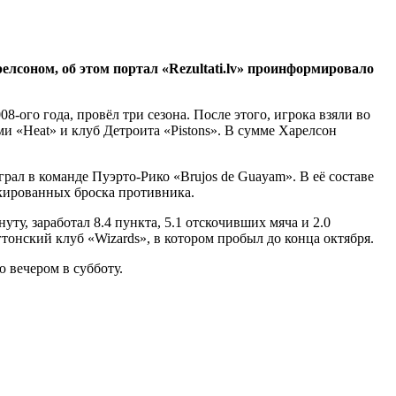
елсоном, об этом портал
«Rezultati.lv» проинформировало
-ого года, провёл три сезона. После этого, игрока взяли во
и «Heat» и клуб Детроита «Pistons». В сумме Харелсон
грал в команде Пуэрто-Рико «Brujos de Guayam». В её составе
локированных броска противника.
уту, заработал 8.4 пункта, 5.1 отскочивших мяча и 2.0
тонский клуб «Wizards», в котором пробыл до конца октября.
 вечером в субботу.