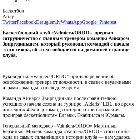
Баскетбол
Array
Twitter
Facebook
Draugiem.lv
WhatsApp
Google+
Pinterest
Баскетбольный клуб «Valmiera/ORDO» прервал
сотрудничество с главным тренером команды Айнаром
Звиргздиньшем, который руководил командой с начала
этого сезона, об этом сообщается на домашней странице
клуба.
Руководство «Valmiera/ORDO’’ приняло решение об
освобождении тренера от должности, в связи с неудачными
играми команды в последнее время.
Команда Айнарса Звиргздиньша после сравнительно
успешного начала сезона на турнире „Aldaris’’ LBL, во время
последних 4-ёх игр команда потерпела три поражения,
проиграв баскетболистам Елгавы, Екабпилса и Юрмалы.
Генеральный менеджер «Valmiera/ORDO» Мартиньш
Берзиньш: Модель команды «Valmiera/ORDO» этого сезона
одна из самых сильнейших в истории клуба — нам удалось