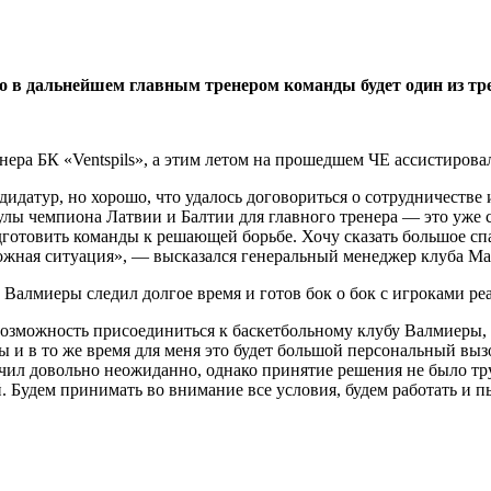
о в дальнейшем главным тренером команды будет один из тр
нера БК «Ventspils», а этим летом на прошедшем ЧЕ ассистиров
идатур, но хорошо, что удалось договориться о сотрудничестве
улы чемпиона Латвии и Балтии для главного тренера — это уже са
готовить команды к решающей борьбе. Хочу сказать большое спа
ложная ситуация», — высказался генеральный менеджер клуба М
 Валмиеры следил долгое время и готов бок о бок с игроками ре
возможность присоединиться к баскетбольному клубу Валмиеры, 
 и в то же время для меня это будет большой персональный вы
учил довольно неожиданно, однако принятие решения не было тр
й. Будем принимать во внимание все условия, будем работать и п