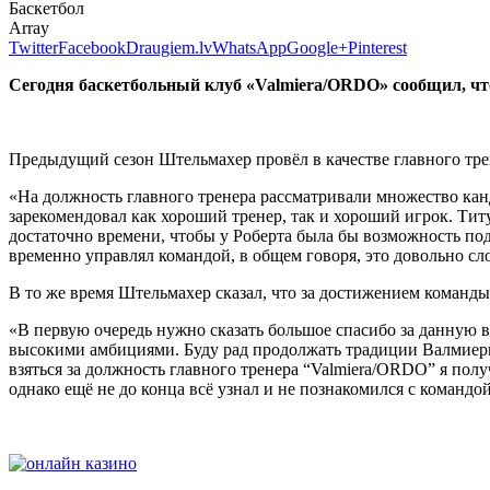
Баскетбол
Array
Twitter
Facebook
Draugiem.lv
WhatsApp
Google+
Pinterest
Сегодня баскетбольный клуб
«Valmiera/ORDO» сообщил, чт
Предыдущий сезон Штельмахер провёл в качестве главного тре
«На должность главного тренера рассматривали множество канд
зарекомендовал как хороший тренер, так и хороший игрок. Тит
достаточно времени, чтобы у Роберта была бы возможность под
временно управлял командой, в общем говоря, это довольно с
В то же время Штельмахер сказал, что за достижением команды
«В первую очередь нужно сказать большое спасибо за данную 
высокими амбициями. Буду рад продолжать традиции Валмиеры
взяться за должность главного тренера “Valmiera/ORDO” я пол
однако ещё не до конца всё узнал и не познакомился с командо