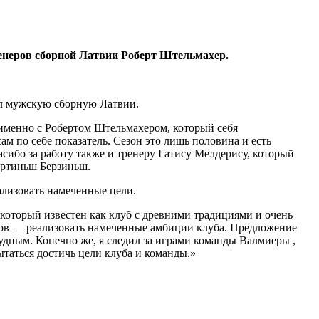
енеров сборной Латвии Роберт Штельмахер.
ал мужскую сборную Латвии.
 именно с Робертом Штельмахером, который себя
м по себе показатель. Сезон это лишь половина и есть
сибо за работу также и тренеру Гатису Мелдерису, который
артиньш Берзиньш.
ализовать намеченные цели.
который известен как клуб с древними традициями и очень
зов — реализовать намеченные амбиции клуба. Предложение
удным. Конечно же, я следил за играми команды Валмиеры ,
ытаться достичь цели клуба и команды.»