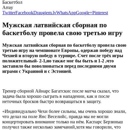
Баскетбол
Array
Twitter
Facebook
Draugiem.lv
WhatsApp
Google+
Pinterest
Мужская латвийская сборная по
баскетболу провела свою третью игру
Мужская латвийская сборная по баскетболу провела свою
третью игру на чемпионате Европы, одержав победу над
Чехией и вторую победу в турнире. Счет после трёх игры
положительный- 2-1,но также мог бы быть и 1-2 ,что
заставило бы поволноваться перед последними двумя
играми с Украиной и с Эстонией
.
Тренер сборной Айнарс Багатскис после матча сказал, что
задача была хорошо сыграть в нападении, как и после
неточных бросков быстро возвращаться в защиту.
«Индивидуально Чехи более сильны, мы очень хорошо знали,
что делал на поле Янс Веселийс, правда мы не могли
концертировать внимание только на нём. Каспарс Берзиньш
получил также несколько замечаний,хотя мы говорили, что