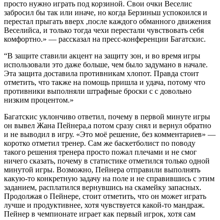
просто нужно играть под корзиной. Свои очки Веселис
забросил бы так или иначе, но когда Берзиньш успокоился и
перестал прыгать вверх ,после каждого обманного движения
Веселийса, и только тогда чехи перестали чувствовать себя
комфортно.» — рассказал на пресс-конференции Багатскис.
“В защите ставили акцент на защиту зон, и во время игры
использовали это даже больше, чем было задумано в начале.
Эта защита доставила противникам хлопот. Правда стоит
отметить, что также на помощь пришла и удача, потому что
противники выполняли штрафные броски с с довольно
низким процентом.»
Багатскис уклончиво ответил, почему в первой минуте игры
он вывел Жана Пейнера,а потом сразу снял и вернул обратно
и не выводил в игру. «Это моё решение, без комментариев» —
коротко отметил тренер. Сам же баскетболист по поводу
такого решения тренера просто пожал плечами и не смог
ничего сказать, почему в статистике отметилcя только одной
минутой игры. Возможно, Пейнера отправили выполнять
какую-то конкретную задачу на поле и не справившись с этим
заданием, расплатился вернувшись на скамейку запасных.
Продолжая о Пейнере, стоит отметить, что он может играть
лучше и продуктивнее, хотя чувствуется какой-то мандраж.
Пейнер в чемпионате играет как первый игрок, хотя сам