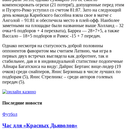
компенсировать огрехи (21 потеря!), допущенные перед этим
и Пуэрто-Рико уступил со счетом 81:87. Зато на следующий
день команда Карибского бассейна взяла свое в матче с
Анголой – 91:81 и обеспечила место в плей-офф. Наиболее
заметными на площадке были названные выше Холланд – 32
очка+6 подборов + 4 перехвата), Барреа — 28+7+5, а также
Вассало – 18+5 подборов и Рамос -15 + 7 передач.
Однако несмотря на статусность доброй половины
оппонентов фаворитом мы считаем Латвию, чья игра в
первых двух встречах выглядела как добротнее, так и
стабильнее, дав и в индивидуальной статистике подопечные
Айнара Багатскиса на виду: Дайрис Бертанс вице-лидер (19
очков) среди снайперов, Янис Берзиньш в числе лучших по
подборам (5), Янис Стрелникс – среди авторов голевых
передач (5).
Последние новости
Футбол
Час для «Красных Дьяволов»