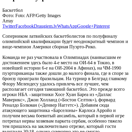
Баскетбол
Фото:
Foto: AFP/Getty Images
Array
Twitter
Facebook
Draugiem.lv
WhatsApp
Google+
Pinterest
Соперником латвийских баскетболистов по полуфиналу
олимпийской квалификации будет неоднократный чемпион и
вице-чемпион Америки сборная Пуэрто-Рико.
Команда не раз участвовала в Олимпиадах (наивысшим ее
достижением здесь было 4-е место на ОИ-64 в Токио, в
новейшей истории 6-е на ОИ-2004 в Афинах), на ЧМ-1990
пуэрториканцы также дошли до малого финала, где в споре за
бронзу проиграли бразильцам. На турнир в Белград главкому
Флору Мелендесу удалось привлечь все лучшее, чем
располагает сегодня тамошний баскетбол. Это прежде всего
игроки НБА –защитники Хосе Хуан Бареа из «Даллас
Маверикс», Джон Холланд («Бостон Селтик»), форвард
Реналдо Бэлкман («Денвер Наггетс»). Добавим сюда
атакующего защитника «Барселоны» Карлоса Арройо и
получим весьма боевитый ансамбль, который в первой игре
потрепал нервы хозяевам паркета сербам, особенно тяжело
тем пришлось на заключительно отрезке, который гости
выиграли 30:18, однако суммарно это не смогло