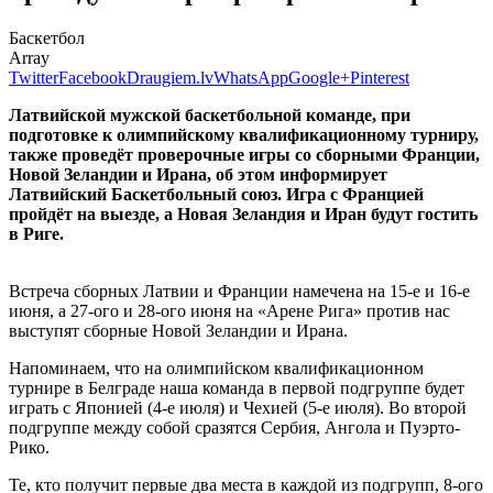
Баскетбол
Array
Twitter
Facebook
Draugiem.lv
WhatsApp
Google+
Pinterest
Латвийской мужской баскетбольной команде, при
подготовке к олимпийскому квалификационному турниру,
также проведёт проверочные игры со сборными Франции,
Новой Зеландии и Ирана, об этом информирует
Латвийский Баскетбольный союз. Игра с Францией
пройдёт на выезде, а Новая Зеландия и Иран будут гостить
в Риге.
Встреча сборных Латвии и Франции намечена на 15-е и 16-е
июня, а 27-ого и 28-ого июня на «Арене Рига» против нас
выступят сборные Новой Зеландии и Ирана.
Напоминаем, что на олимпийском квалификационном
турнире в Белграде наша команда в первой подгруппе будет
играть с Японией (4-е июля) и Чехией (5-е июля). Во второй
подгруппе между собой сразятся Сербия, Ангола и Пуэрто-
Рико.
Те, кто получит первые два места в каждой из подгрупп, 8-ого