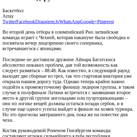
Баскетбол
Array
Twitter
Facebook
Draugiem.lv
WhatsApp
Google+
Pinterest
Во второй день отбора в олимпийский Рио латвийская
команда играет с Чехией, которая накануне была свободна и
посвятила вечер лицезрению своего соперника,
встречавшегося с японцами.
Последние не доставили дружине Айнара Багатскиса
абсолютно никаких проблем, дав той возможность как
следует размяться – 88:48. Как известно, в следующий раунд
выходят две сборные из трех, так что стартовая виктория уже
открыла нашим дорогу туда. Однако теперь крайне важно
подойти к промежуточному финишу лидером группы, в таком
случае в полуфинале Латвии встретится с занявшими второе
место в другой группе ангольцами или пуэрториканцами –
они по логике вещей должны остаться позади сербов, и в
случае еще одного успеха выйдет в финале на хозяев турнира.
Но это прогнозы завтрашнего дня, пока же на повестке дня
чехи.
Костяк руководимой Роненом Гинзбургом команды
составляют игроки сильнейшего клуба республики