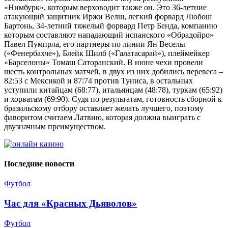
«Нимбурк», которым верховодит также он. Это 36-летние
атакующий защитник Иржи Велш, легкий форвард Любош
Бартонь, 34-летний тяжелый форвард Петр Бенда, компанию
которым составляют нападающий испанского «Обрадойро»
Павел Пумпрла, его партнеры по линии Ян Веселы
(«Фенербахче»), Блейк Шилб («Галатасарай»), плеймейкер
«Барселоны» Томаш Саторанский. В июне чехи провели
шесть контрольных матчей, в двух из них добились перевеса –
82:53 с Мексикой и 87:74 против Туниса, в остальных
уступили китайцам (68:77), итальянцам (48:78), туркам (65:92)
и хорватам (69:90). Судя по результатам, готовность сборной к
бразильскому отбору оставляет желать лучшего, поэтому
фаворитом считаем Латвию, которая должна выиграть с
двузначным преимуществом.
Последние новости
Футбол
Час для «Красных Дьяволов»
Футбол