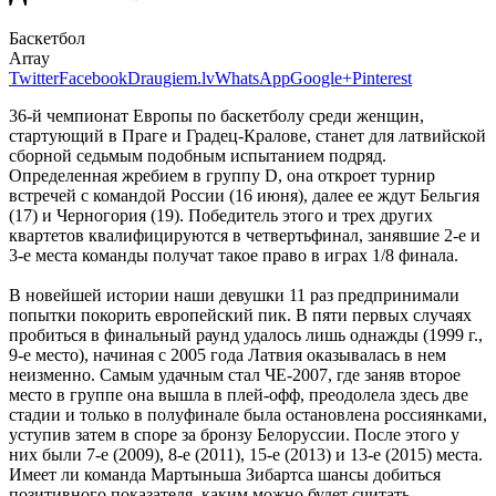
Баскетбол
Array
Twitter
Facebook
Draugiem.lv
WhatsApp
Google+
Pinterest
36-й чемпионат Европы по баскетболу среди женщин,
стартующий в Праге и Градец-Кралове, станет для латвийской
сборной седьмым подобным испытанием подряд.
Определенная жребием в группу D, она откроет турнир
встречей с командой России (16 июня), далее ее ждут Бельгия
(17) и Черногория (19). Победитель этого и трех других
квартетов квалифицируются в четвертьфинал, занявшие 2-е и
3-е места команды получат такое право в играх 1/8 финала.
В новейшей истории наши девушки 11 раз предпринимали
попытки покорить европейский пик. В пяти первых случаях
пробиться в финальный раунд удалось лишь однажды (1999 г.,
9-е место), начиная с 2005 года Латвия оказывалась в нем
неизменно. Самым удачным стал ЧЕ-2007, где заняв второе
место в группе она вышла в плей-офф, преодолела здесь две
стадии и только в полуфинале была остановлена россиянками,
уступив затем в споре за бронзу Белоруссии. После этого у
них были 7-е (2009), 8-е (2011), 15-е (2013) и 13-е (2015) места.
Имеет ли команда Мартыньша Зибартса шансы добиться
позитивного показателя, каким можно будет считать