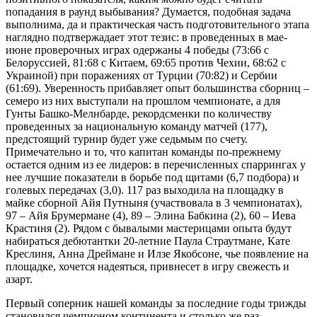
попадания в раунд выбывания? Думается, подобная задача
выполнима, да и практическая часть подготовительного этапа
наглядно подтвержадает этот тезис: в проведенных в мае-
июне проверочных играх одержаны 4 победы (73:66 с
Белоруссией, 81:68 с Китаем, 69:65 против Чехии, 68:62 с
Украиной) при поражениях от Турции (70:82) и Сербии
(61:69). Уверенность прибавляет опыт большинства сборниц –
семеро из них выступали на прошлом чемпионате, а для
Гунты Башко-Мелнбарде, рекордсменки по количеству
проведенных за национальную команду матчей (177),
предстоящий турнир будет уже седьмым по счету.
Примечательно и то, что капитан команды по-прежнему
остается одним из ее лидеров: в перечисленных спаррингах у
нее лучшие показатели в борьбе под щитами (6,7 подбора) и
голевых передачах (3,0). 117 раз выходила на площадку в
майке сборной Айя Путныня (участвовала в 3 чемпионатах),
97 – Айя Брумермане (4), 89 – Элина Бабкина (2), 60 – Иева
Крастиня (2). Рядом с бывалыми мастерицами опыта будут
набираться дебютантки 20-летние Паула Страутмане, Кате
Креслиня, Анна Дреймане и Илзе Якобсоне, чье появление на
площадке, хочется надеяться, привнесет в игру свежесть и
азарт.
Первый соперник нашей команды за последние годы трижды
становился чемпионом континента и столько же раз