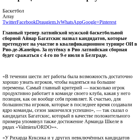
Баскетбол
Array
Twitter
Facebook
Draugiem.lv
WhatsApp
Google+
Pinterest
Главный тренер латвийской мужской баскетбольной
сборной Айнар Багатскис назвал кандидатов, которые
претендуют на участие в квалификационном турнире ОИ в
Рио-де-Жанейро. За путёвку в Рио латвийская сборная
будет сражаться с 4-го по 9-е июля в Белграде.
«В течении шести лет работы была возможность достаточно
хорошо узнать игроков, чтобы надеяться на большие
перемены. Самый главный критерий — насколько игрок
продуктивно работает в команде своего клуба, какая у него
позиция, как он вообще себя проявляет. К счастью, для
большинства игроков, которые в последнее время создавали
ядро команды, сезон закончился успешно», — так сказал о
кандидатах Багатскис, который в качестве положительного
примера упомянул также достижение Арманда Шкеле в
рядах «Valmiera/ORDO»».
«У Рихарда Куксика и у других невключённых кандидатов