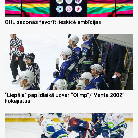
OHL sezonas favorīti ieskicē ambīcijas
“Liepāja” papildlaikā uzvar “Olimp”/”Venta 2002”
hokejistus