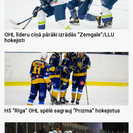
OHL līderu cīņā pārāki izrādās “Zemgale”/LLU
hokejisti
HS “Rīga” OHL spēlē sagrauj “Prizma” hokejistus