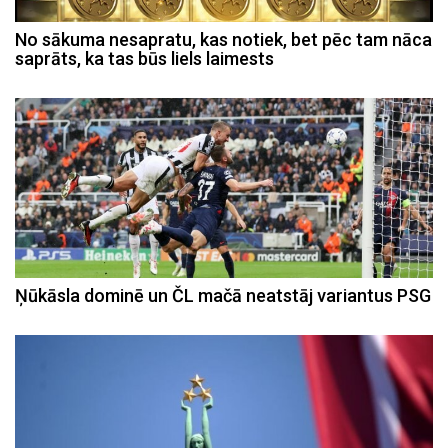
No sākuma nesapratu, kas notiek, bet pēc tam nāca
saprāts, ka tas būs liels laimests
Ņūkāsla dominē un ČL mačā neatstāj variantus PSG