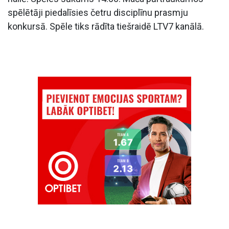
spēlētāji piedalīsies četru disciplīnu prasmju
konkursā. Spēle tiks rādīta tiešraidē LTV7 kanālā.