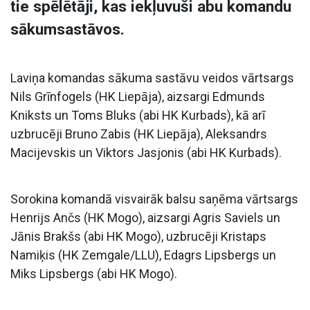
tie spēlētāji, kas iekļuvuši abu komandu
sākumsastāvos.
Laviņa komandas sākuma sastāvu veidos vārtsargs
Nils Grīnfogels (HK Liepāja), aizsargi Edmunds
Kniksts un Toms Bluks (abi HK Kurbads), kā arī
uzbrucēji Bruno Zabis (HK Liepāja), Aleksandrs
Macijevskis un Viktors Jasjonis (abi HK Kurbads).
Sorokina komandā visvairāk balsu saņēma vārtsargs
Henrijs Ančs (HK Mogo), aizsargi Agris Saviels un
Jānis Brakšs (abi HK Mogo), uzbrucēji Kristaps
Namiķis (HK Zemgale/LLU), Edagrs Lipsbergs un
Miks Lipsbergs (abi HK Mogo).