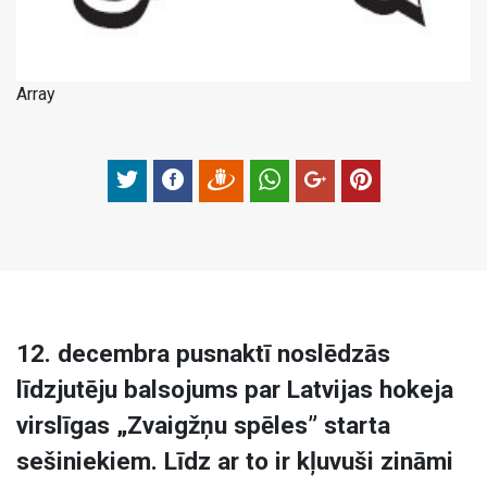
Array
12. decembra pusnaktī noslēdzās
līdzjutēju balsojums par Latvijas hokeja
virslīgas „Zvaigžņu spēles” starta
sešiniekiem. Līdz ar to ir kļuvuši zināmi