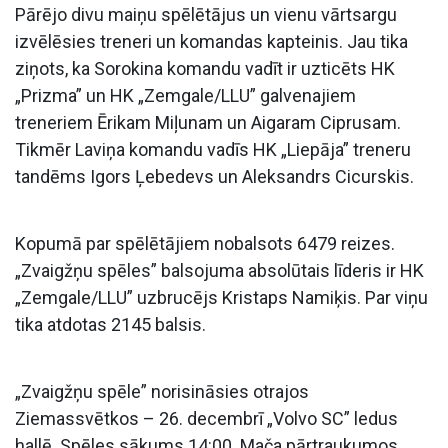
Pārējo divu maiņu spēlētājus un vienu vārtsargu
izvēlēsies treneri un komandas kapteinis. Jau tika
ziņots, ka Sorokina komandu vadīt ir uzticēts HK
„Prizma” un HK „Zemgale/LLU” galvenajiem
treneriem Ērikam Miļunam un Aigaram Ciprusam.
Tikmēr Laviņa komandu vadīs HK „Liepāja” treneru
tandēms Igors Ļebedevs un Aleksandrs Cicurskis.
Kopumā par spēlētājiem nobalsots 6479 reizes.
„Zvaigžņu spēles” balsojuma absolūtais līderis ir HK
„Zemgale/LLU” uzbrucējs Kristaps Namiķis. Par viņu
tika atdotas 2145 balsis.
„Zvaigžņu spēle” norisināsies otrajos
Ziemassvētkos – 26. decembrī „Volvo SC” ledus
hallē. Spēles sākums 14:00. Mača pārtraukumos