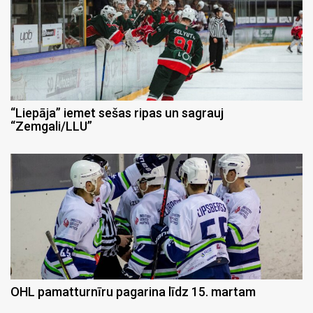
“Liepāja” iemet sešas ripas un sagrauj
“Zemgali/LLU”
OHL pamatturnīru pagarina līdz 15. martam