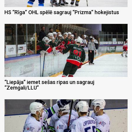
HS “Rīga” OHL spēlē sagrauj “Prizma” hokejistus
“Liepāja” iemet sešas ripas un sagrauj
“Zemgali/LLU”