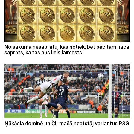
No sākuma nesapratu, kas notiek, bet pēc tam nāca
saprāts, ka tas būs liels laimests
Ņūkāsla dominē un ČL mačā neatstāj variantus PSG