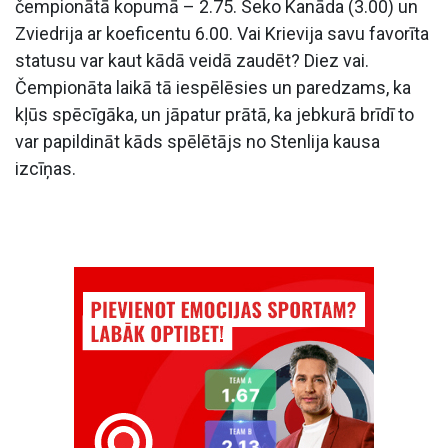
čempionātā kopumā – 2.75. Seko Kanāda (3.00) un
Zviedrija ar koeficentu 6.00. Vai Krievija savu favorīta
statusu var kaut kādā veidā zaudēt? Diez vai.
Čempionāta laikā tā iespēlēsies un paredzams, ka
kļūs spēcīgāka, un jāpatur prātā, ka jebkurā brīdī to
var papildināt kāds spēlētājs no Stenlija kausa
izcīņas.