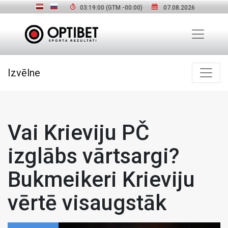
03:19:01
(GTM
-00:00
)
07.08.2026
Izvēlne
Vai Krieviju PČ
izglābs vārtsargi?
Bukmeikeri Krieviju
vērtē visaugstāk