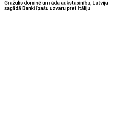
Gražulis dominē un rāda aukstasinību, Latvija
sagādā Banki īpašu uzvaru pret Itāliju