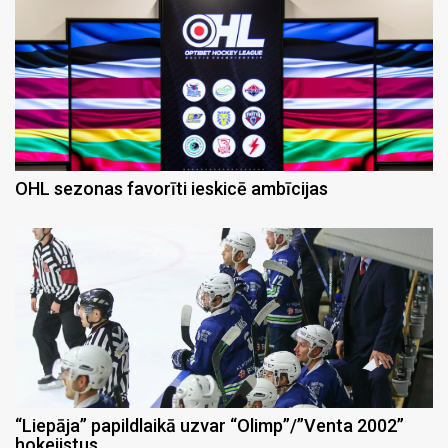
OHL sezonas favorīti ieskicē ambīcijas
“Liepāja” papildlaikā uzvar “Olimp”/”Venta 2002”
hokejistus