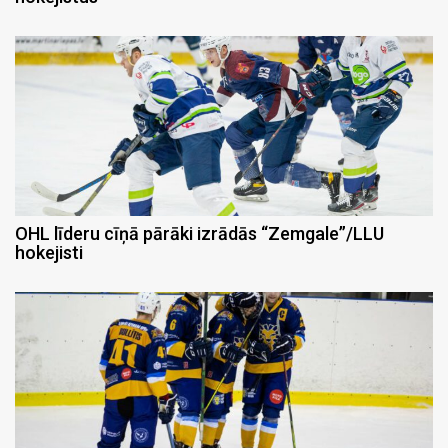
OHL līderu cīņā pārāki izrādās “Zemgale”/LLU
hokejisti