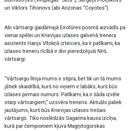
un Viktors Tihonovs (abi Arizonas “Coyotes”).
Abi vārtsargi gaidāmajā Eirotūres posmā aizvadīs pa
vienai spēlei un Krievijas izlases galvenā trenera
asistents Harijs Vītoliņš izteicies, ka ir patīkami, ka
izlases treneru rīcībā ir divi pieredzējuši NHL
vārtsargi.
“Vārtsargu līnija mums ir stipra, bet tik un tā mums
jātiek skaidrībā, kurš no viņiem ir labāks, kurš būs
izlases pirmais numurs. Patīkami, ka ir šāda izvēle
starp vārtsargiem,” uzsvēra treneris. Aktuāls paliek
jautājums, kurš būs Krievijas izlases trešais
vārtsargs. Tiko noslēdzās Gagarina kausa izcīņa,
kurā par čempioniem kļuva Magņitogorskas