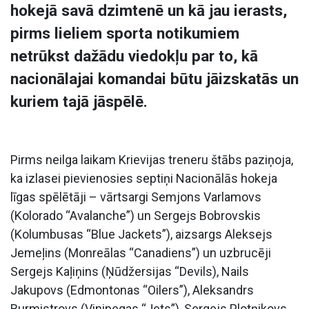
hokejā savā dzimtenē un kā jau ierasts,
pirms lieliem sporta notikumiem
netrūkst dažādu viedokļu par to, kā
nacionālajai komandai būtu jāizskatās un
kuriem tajā jāspēlē.
Pirms neilga laikam Krievijas treneru štābs paziņoja,
ka izlasei pievienosies septiņi Nacionālās hokeja
līgas spēlētāji – vārtsargi Semjons Varlamovs
(Kolorado “Avalanche”) un Sergejs Bobrovskis
(Kolumbusas “Blue Jackets”), aizsargs Aleksejs
Jemeļins (Monreālas “Canadiens”) un uzbrucēji
Sergejs Kaļiņins (Ņūdžersijas “Devils), Nails
Jakupovs (Edmontonas “Oilers”), Aleksandrs
Burmistrovs (Vinipegas “Jets”), Sergejs Plotņikovs