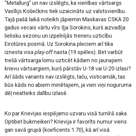
“Metallurg” un nav izslēgts, ka vienības vārtsargs
Vasīlijs Košečkins tiek uzaicināts uz valstsvienību.
Tajā pašā laikā noteikti jāpiemin Maskavas CSKA 20
gadus vecais vārtu vīrs Iļja Sorokins, kurš aizvadīja
lielisku sezonu un izpelnījās treneru uzticību
Eirotūres posmā. Uz Sorokina pleciem arī tika
iznesta visa
play-off
nasta (19 spēles). Bet varbūt
trešā vārtsarga lomu uzticēt kādam no jaunajiem
krievu vārtsargiem, kurš pārstāv U-18 vai U-20 izlasi?
Arī šāds variants nav izslēgts, taču, visticamāk, tas
būs kāds no abiem minētajiem, ja vien viņi noguruma
dēļ neatteiks dalību izlasē.
Ko par Krievijas iespējamo uzvaru visā turnīrā saka
Optibet bukmeikeri? Krievija ir favorīts numur viens
gan savā grupā (koeficents 1.70), kā arī visā