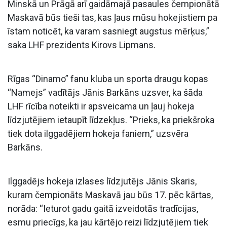
Minskā un Prāgā arī gaidāmajā pasaules čempionātā
Maskavā būs tieši tas, kas ļaus mūsu hokejistiem pa
īstam noticēt, ka varam sasniegt augstus mērķus,”
saka LHF prezidents Kirovs Lipmans.
Rīgas “Dinamo” fanu kluba un sporta draugu kopas
“Namejs” vadītājs Jānis Barkāns uzsver, ka šāda
LHF rīcība noteikti ir apsveicama un ļauj hokeja
līdzjutējiem ietaupīt līdzekļus. “Prieks, ka priekšroka
tiek dota ilggadējiem hokeja faniem,” uzsvēra
Barkāns.
Ilggadējs hokeja izlases līdzjutējs Jānis Skaris,
kuram čempionāts Maskavā jau būs 17. pēc kārtas,
norāda: “Ieturot gadu gaitā izveidotās tradīcijas,
esmu priecīgs, ka jau kārtējo reizi līdzjutējiem tiek