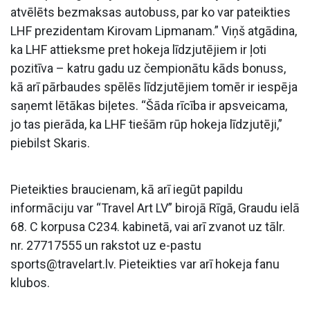
atvēlēts bezmaksas autobuss, par ko var pateikties
LHF prezidentam Kirovam Lipmanam.” Viņš atgādina,
ka LHF attieksme pret hokeja līdzjutējiem ir ļoti
pozitīva – katru gadu uz čempionātu kāds bonuss,
kā arī pārbaudes spēlēs līdzjutējiem tomēr ir iespēja
saņemt lētākas biļetes. “Šāda rīcība ir apsveicama,
jo tas pierāda, ka LHF tiešām rūp hokeja līdzjutēji,”
piebilst Skaris.
Pieteikties braucienam, kā arī iegūt papildu
informāciju var “Travel Art LV” birojā Rīgā, Graudu ielā
68. C korpusa C234. kabinetā, vai arī zvanot uz tālr.
nr. 27717555 un rakstot uz e-pastu
sports@travelart.lv
. Pieteikties var arī hokeja fanu
klubos.