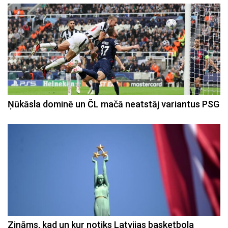
Ņūkāsla dominē un ČL mačā neatstāj variantus PSG
Zināms, kad un kur notiks Latvijas basketbola