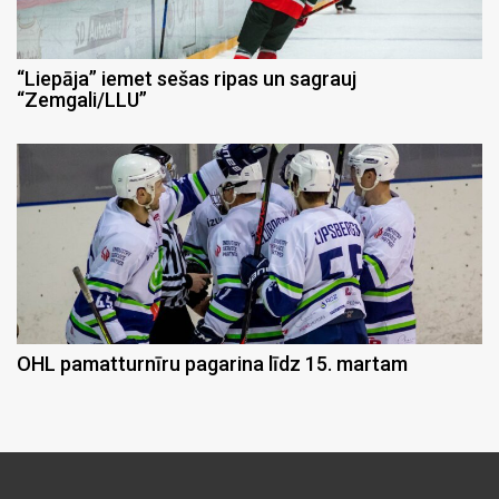
“Liepāja” iemet sešas ripas un sagrauj
“Zemgali/LLU”
OHL pamatturnīru pagarina līdz 15. martam