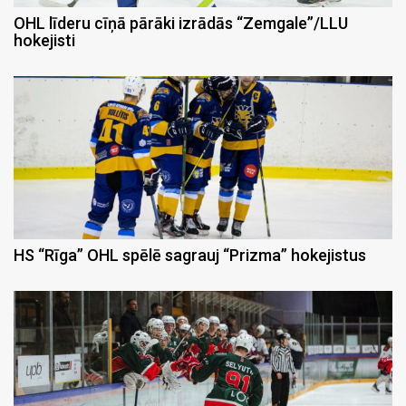
OHL līderu cīņā pārāki izrādās “Zemgale”/LLU
hokejisti
HS “Rīga” OHL spēlē sagrauj “Prizma” hokejistus