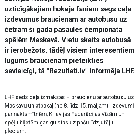
uzticīgākajiem hokeja faniem segs ceļa
izdevumus braucienam ar autobusu uz
četrām šī gada pasaules čempionāta
spēlēm Maskavā. Vietu skaits autobusā
ir ierobežots, tādēļ visiem interesentiem
lūgums braucienam pieteikties
savlaicīgi, tā “Rezultati.lv” informēja LHF.
LHF sedz ceļa izmaksas – braucienu ar autobusu uz
Maskavu un atpakaļ (no 8. līdz 15. maijam). Izdevumi
par naktsmītnēm, Krievijas Federācijas vīzām un
spēļu biļetēm gan gulstas uz pašu līdzjutēju
pleciem.