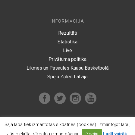
INFORMĀCIJA
Rezultāti
Statistika
Live
Privātuma politika
Likmes un Pasaules Kausu Basketbolā
Spēļu Zāles Latvijā
Šajā lapā tiek izmantotas sīkdatnes (cookies). Izmantojot lapu,
© 2012-2026 Optibet.lu Visas tiesības aizsargātas
Jūs piekrītat sīkdatņu izmantošanai.
Lasīt vairāk.
Piekrītu