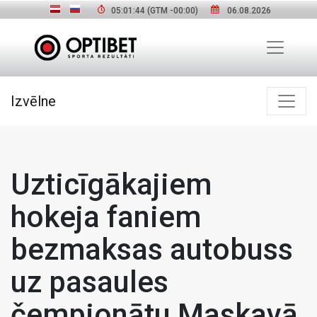
05:01:45
(GTM
-00:00
)
06.08.2026
Izvēlne
Uzticīgākajiem
hokeja faniem
bezmaksas autobuss
uz pasaules
čempionātu Maskavā