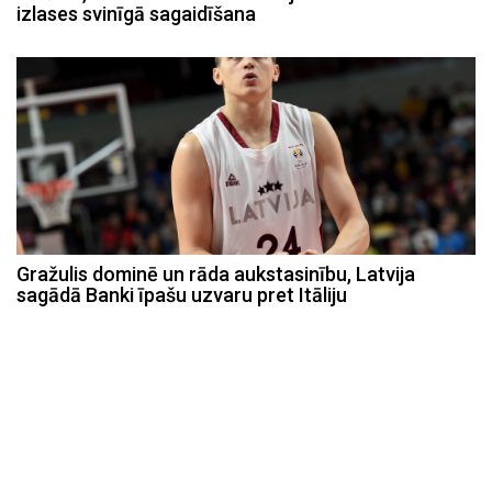
izlases svinīgā sagaidīšana
Gražulis dominē un rāda aukstasinību, Latvija
sagādā Banki īpašu uzvaru pret Itāliju