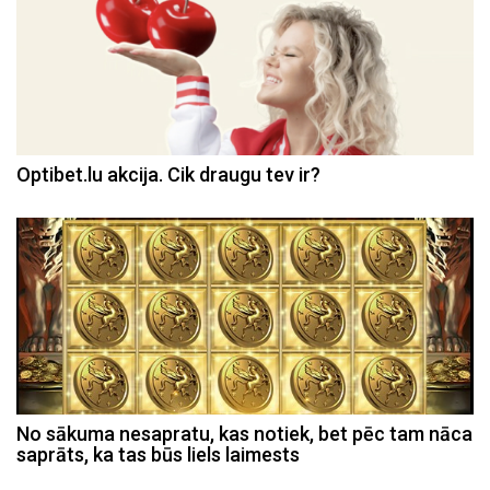
Optibet.lu akcija. Cik draugu tev ir?
No sākuma nesapratu, kas notiek, bet pēc tam nāca
saprāts, ka tas būs liels laimests