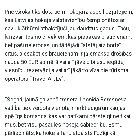
Priekšroka tiks dota tiem hokeja izlases līdzjutējiem,
kas Latvijas hokeja valstsvienību čempionātos ar
savu klātbūtni atbalstījuši jau daudzus gadus. Taču,
lai izvairītos no cilvēkiem, kas piesakās braucienam,
bet paši neierodas, un tādējādi “atstāj aiz borta”
citus, piesakoties braucienam ir jāiemaksā drošības
nauda 50 EUR apmērā vai arī jāveic biļešu iegāde,
viesnīcu rezervācija vai arī jākārto vīza pie tūrisma
operatora “Travel Art LV”.
“Šogad, jaunā galvenā trenera, Leonīda Beresņeva
vadībā tiek veidota vienota, mērķtiecīga un kaujas
spējīga komanda, kas var patīkami pārsteigt ne tikai
mūs, bet visu pasaules hokeja sabiedrību. Esmu
pārliecināts, ka hokeja fanu atbalsts līdzīgi kā