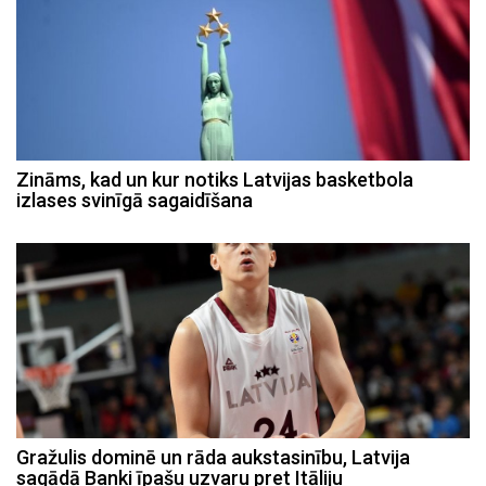
Zināms, kad un kur notiks Latvijas basketbola
izlases svinīgā sagaidīšana
Gražulis dominē un rāda aukstasinību, Latvija
sagādā Banki īpašu uzvaru pret Itāliju