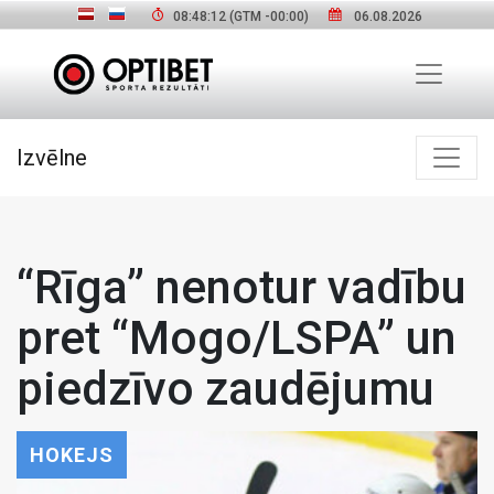
08:48:13
(GTM
-00:00
)
06.08.2026
Izvēlne
“Rīga” nenotur vadību
pret “Mogo/LSPA” un
piedzīvo zaudējumu
HOKEJS