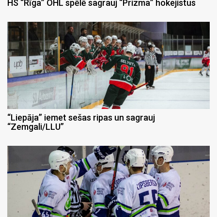
HS “Rīga” OHL spēlē sagrauj “Prizma” hokejistus
“Liepāja” iemet sešas ripas un sagrauj
“Zemgali/LLU”