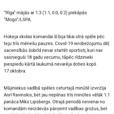
“Rīga” mājās ar 1:3 (1:1, 0:0, 0:2) piekāpās
“Mogo”/LSPA.
Hokeja skolas komandai šī bija tikai otrā spēle pēc
teju trīs mēnešu pauzes. Covid-19 ierobežojumu dēļ
sacensībās šobrīd nevar startēt sportisti, kuri nav
sasnieguši 18 gadu vecumu, tāpēc rīdzinieki
piespiedu kārtā laukumā nevarēja doties kopš
17.oktobra.
Mājiniekus vadībā spēles ceturtajā minūtē izvirzīja
Anrī Ravinskis, bet jau nepilnas trīs minūtes vēlāk 1:1
panāca Miks Lipsbergs. Otrajā periodā nevienai no
komandām neizdevās pārņemt vadības grožus, bet