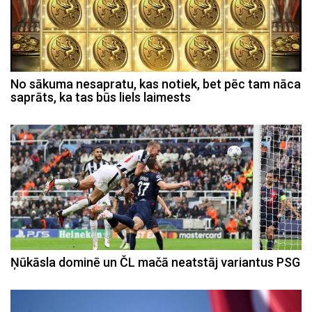
No sākuma nesapratu, kas notiek, bet pēc tam nāca
saprāts, ka tas būs liels laimests
Ņūkāsla dominē un ČL mačā neatstāj variantus PSG