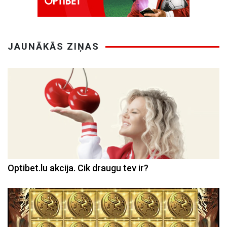
JAUNĀKĀS ZIŅAS
Optibet.lu akcija. Cik draugu tev ir?