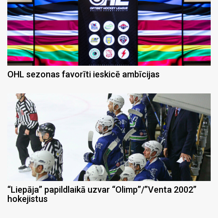
OHL sezonas favorīti ieskicē ambīcijas
“Liepāja” papildlaikā uzvar “Olimp”/”Venta 2002”
hokejistus