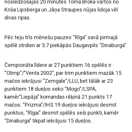
noslēdzošajās 20 minūtēs Toma Broka vārtos no
Kriša Lipsberga un Jāņa Straupes nūjas lidoja vēl
divas ripas.
Pēc teju trīs mēnešu pauzes “Rīga” savā pirmajā
spēlē otrdien ar 5:7 piekāpās Daugavpils “Dinaburga”.
Čempionāta līdere ar 27 punktiem 16 spēlēs ir
“Olimp”/”Venta 2002”, par trim punktiem mazāk 15
mačos iekrājusi “Zemgale”/LLU, bet tālāk ar 23
punktiem 18 dueļos seko “Mogo”/LSPA,
kamēr”Liepāja” komandas rēķinā 21 punkts 17
mačos. “Prizma”/IHS 19 dueļos iekrājusi desmit
punktus, “Rīgai” desmit spēlēs seši punkti, kamēr
“Dinaburga” tikpat iekrājusi 15 dueļos.