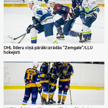
OHL līderu cīņā pārāki izrādās “Zemgale”/LLU
hokejisti