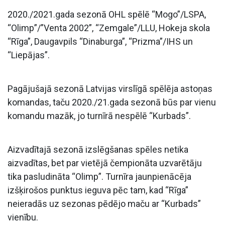
2020./2021.gada sezonā OHL spēlē “Mogo”/LSPA,
“Olimp”/”Venta 2002”, “Zemgale”/LLU, Hokeja skola
“Rīga”, Daugavpils “Dinaburga”, “Prizma”/IHS un
“Liepājas”.
Pagājušajā sezonā Latvijas virslīgā spēlēja astoņas
komandas, taču 2020./21.gada sezonā būs par vienu
komandu mazāk, jo turnīrā nespēlē “Kurbads”.
Aizvadītajā sezonā izslēgšanas spēles netika
aizvadītas, bet par vietējā čempionāta uzvarētāju
tika pasludināta “Olimp”. Turnīra jaunpienācēja
izšķirošos punktus ieguva pēc tam, kad “Rīga”
neieradās uz sezonas pēdējo maču ar “Kurbads”
vienību.