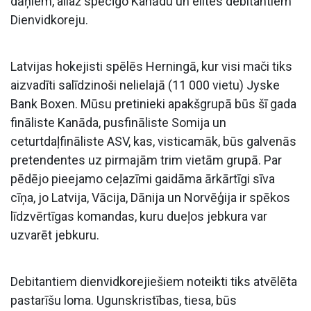
dāņiem, allaž spēcīgo Kanādu un elites debitantiem
Dienvidkoreju.
Latvijas hokejisti spēlēs Herningā, kur visi mači tiks
aizvadīti salīdzinoši nelielajā (11 000 vietu) Jyske
Bank Boxen. Mūsu pretinieki apakšgrupā būs šī gada
fināliste Kanāda, pusfināliste Somija un
ceturtdaļfināliste ASV, kas, visticamāk, būs galvenās
pretendentes uz pirmajām trim vietām grupā. Par
pēdējo pieejamo ceļazīmi gaidāma ārkārtīgi sīva
cīņa, jo Latvija, Vācija, Dānija un Norvēģija ir spēkos
līdzvērtīgas komandas, kuru dueļos jebkura var
uzvarēt jebkuru.
Debitantiem dienvidkorejiešiem noteikti tiks atvēlēta
pastarīšu loma. Ugunskristības, tiesa, būs