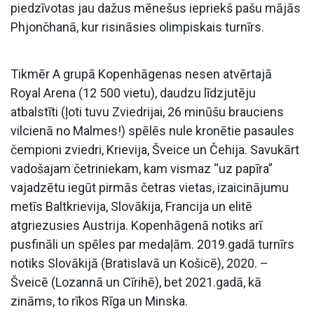
piedzīvotas jau dažus mēnešus iepriekš pašu mājās
Phjončhanā, kur risināsies olimpiskais turnīrs.
Tikmēr A grupā Kopenhāgenas nesen atvērtajā
Royal Arena (12 500 vietu), daudzu līdzjutēju
atbalstīti (ļoti tuvu Zviedrijai, 26 minūšu brauciens
vilcienā no Malmes!) spēlēs nule kronētie pasaules
čempioni zviedri, Krievija, Šveice un Čehija. Savukārt
vadošajam četriniekam, kam vismaz “uz papīra”
vajadzētu iegūt pirmās četras vietas, izaicinājumu
metīs Baltkrievija, Slovākija, Francija un elitē
atgriezusies Austrija. Kopenhāgenā notiks arī
pusfināli un spēles par medaļām. 2019.gadā turnīrs
notiks Slovākijā (Bratislavā un Košicē), 2020. –
Šveicē (Lozannā un Cīrihē), bet 2021.gadā, kā
zināms, to rīkos Rīga un Minska.