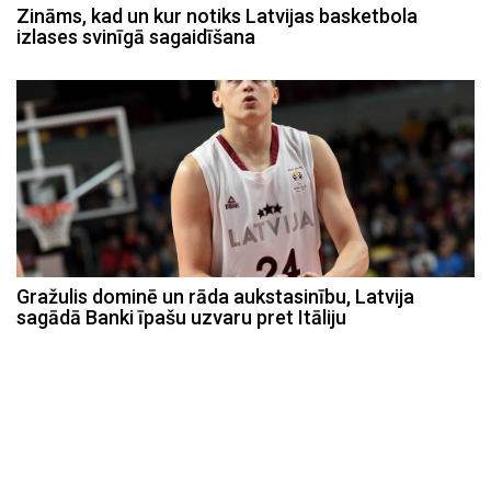
Zināms, kad un kur notiks Latvijas basketbola
izlases svinīgā sagaidīšana
Gražulis dominē un rāda aukstasinību, Latvija
sagādā Banki īpašu uzvaru pret Itāliju