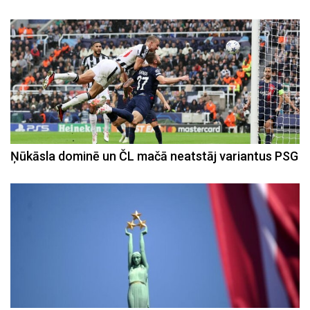
Ņūkāsla dominē un ČL mačā neatstāj variantus PSG