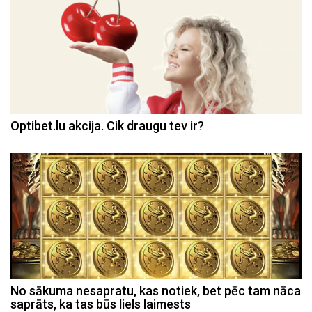
Optibet.lu akcija. Cik draugu tev ir?
No sākuma nesapratu, kas notiek, bet pēc tam nāca
saprāts, ka tas būs liels laimests