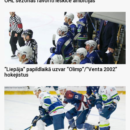
OHL sezonas favorīti ieskicē ambīcijas
“Liepāja” papildlaikā uzvar “Olimp”/”Venta 2002”
hokejistus