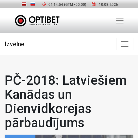
04:14:55
(GTM
-00:00
)
10.08.2026
Izvēlne
PČ-2018: Latviešiem
Kanādas un
Dienvidkorejas
pārbaudījums