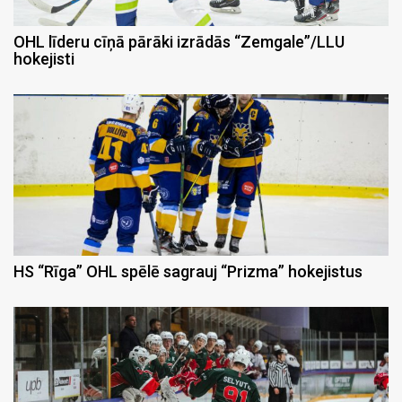
OHL līderu cīņā pārāki izrādās “Zemgale”/LLU
hokejisti
HS “Rīga” OHL spēlē sagrauj “Prizma” hokejistus