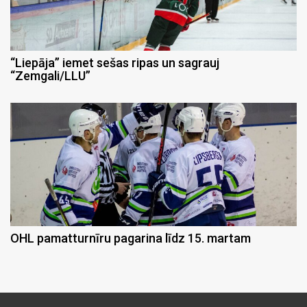
“Liepāja” iemet sešas ripas un sagrauj
“Zemgali/LLU”
OHL pamatturnīru pagarina līdz 15. martam