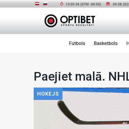
10:05:35
(GTM
-00:00
)
09.08.202
Futbols
Basketbols
H
Paejiet malā. NHL
HOKEJS