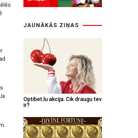
pēlēs
ē
JAUNĀKĀS ZIŅAS
r
kad
īs
 Ja
Optibet.lu akcija. Cik draugu tev
ir?
ēm.