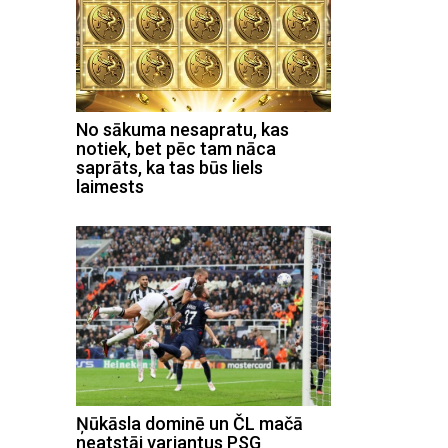
No sākuma nesapratu, kas
notiek, bet pēc tam nāca
saprāts, ka tas būs liels
laimests
Ņūkāsla dominē un ČL mačā
neatstāj variantus PSG