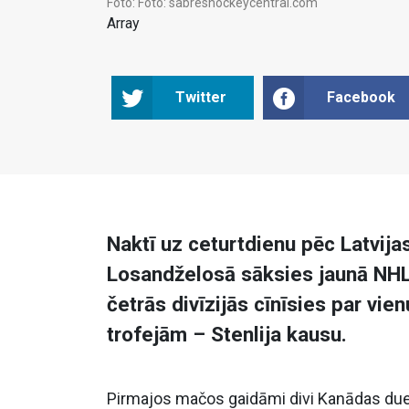
Foto:
Foto: sabreshockeycentral.com
Array
Twitter
Facebook
Naktī uz ceturtdienu pēc Latvija
Losandželosā sāksies jaunā NHL 
četrās divīzijās cīnīsies par vi
trofejām – Stenlija kausu.
Pirmajos mačos gaidāmi divi Kanādas due