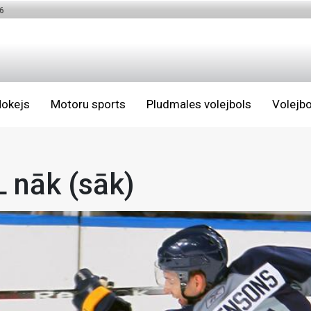
6
okejs
Motoru sports
Pludmales volejbols
Volejbo
 nāk (sāk)