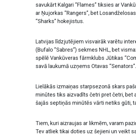
savukārt Kalgari “Flames” tiksies ar Van
ar Ņujorkas “Rangers”, bet Losandželosa
“Sharks” hokejistus.
Latvijas līdzjutējiem visvairāk varētu i
(Bufalo “Sabres”) sekmes NHL, bet vismaz
spēlē Vankūveras fārmklubs Jūtikas “Comet
savā laukumā uzņems Otavas “Senators”
Lielākās izmaiņas starpsezonā skars pašu 
minūtes tiks aizvadīts četri pret četri, bet
šajās septiņās minūtēs vārti netiks gūti, 
Tiem, kuri aizraujas ar likmēm, varam paz
Tev atliek tikai doties uz šejieni un veikt 