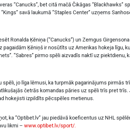
kūveras “Canucks”, bet citā mačā Čikāgas “Blackhawks” s
s “Kings” savā laukumā “Staples Center” uzņems Sanhos
nteresēt Ronalda Ķēniņa (“Canucks”) un Zemgus Girgensona
 pagaidām Ķēniņš ir nosūtīts uz Amerikas hokeja līgu, ku
s”. “Sabres” pirmo spēli aizvadīs naktī uz piektdienu, 
.
spēli, jo līga lēmusi, ka turpmāk pagarinājums pirmās tr
 atlikušajās četrās komandas pāries uz spēli trīs pret trīs.
tad hokejisti izpildīts pēcspēles metienus.
iņot, ka “Optibet.lv” jau piedāvā koeficentus uz NHL spēl
savu likmi –
www.optibet.lv/sport/.