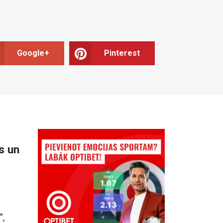
Google+
Pinterest
s un
”,