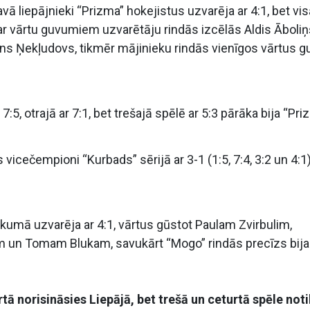
ā liepājnieki “Prizma” hokejistus uzvarēja ar 4:1, bet vi
ā ar vārtu guvumiem uzvarētāju rindās izcēlās Aldis Āboliņ
s Ņekļudovs, tikmēr mājinieku rindās vienīgos vārtus g
7:5, otrajā ar 7:1, bet trešajā spēlē ar 5:3 pārāka bija “Pri
icečempioni “Kurbads” sērijā ar 3-1 (1:5, 7:4, 3:2 un 4:1)
kumā uzvarēja ar 4:1, vārtus gūstot Paulam Zvirbulim,
un Tomam Blukam, savukārt “Mogo” rindās precīzs bija
tā norisināsies Liepājā, bet trešā un ceturtā spēle not