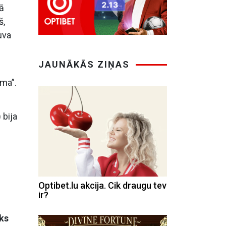
sā
š,
uva
JAUNĀKĀS ZIŅAS
zma”.
 bija
Optibet.lu akcija. Cik draugu tev
ir?
iks