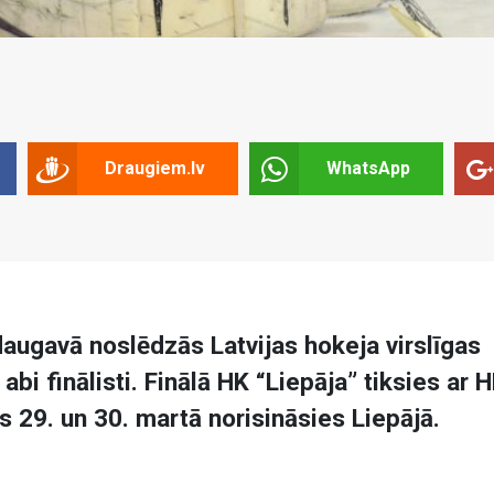
Draugiem.lv
WhatsApp
augavā noslēdzās Latvijas hokeja virslīgas
abi finālisti. Finālā HK “Liepāja” tiksies ar 
 29. un 30. martā norisināsies Liepājā.