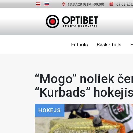
13:37:30
(GTM
-00:00
)
09.08.202
Futbols
Basketbols
H
“Mogo” noliek čem
“Kurbads” hokeji
HOKEJS