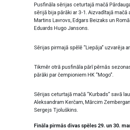
Pusfināla sērijas ceturtajā mačā Pārdaugav
sērijā bija pārāki ar 3-1. Aizvadītajā mač
Martins Lavrovs, Edgars Beizaks un Romān
Eduards Hugo Jansons.
Sērijas pirmajā spēlē “Liepāja” uzvarēja ar 
Tikmēr otrā pusfināla pārī pērnās sezonas v
pārāki par čempioniem HK “Mogo”.
Sērijas ceturtajā mačā “Kurbads” savā lau
Aleksandram Kerčam, Mārcim Zembergam 
Sergejs Tjoluškins.
Fināla pirmās divas spēles 29. un 30. mar