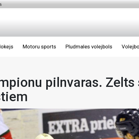
6
okejs
Motoru sports
Pludmales volejbols
Volejbo
pionu pilnvaras. Zelts s
stiem