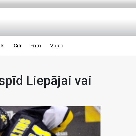
ls
Citi
Foto
Video
pīd Liepājai vai