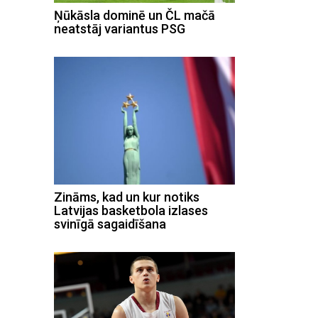
Ņūkāsla dominē un ČL mačā
neatstāj variantus PSG
Zināms, kad un kur notiks
Latvijas basketbola izlases
svinīgā sagaidīšana