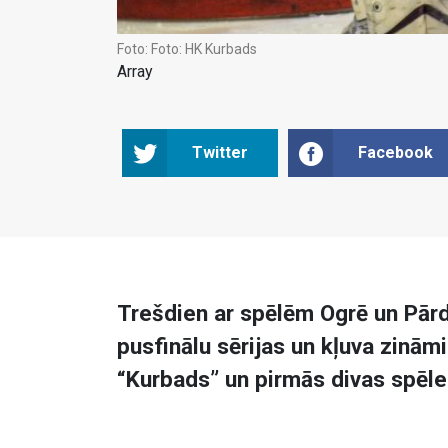
Foto:
Foto: HK Kurbads
Array
Twitter
Facebook
Trešdien ar spēlēm Ogrē un Pārd
pusfinālu sērijas un kļuva zināmi 
“Kurbads” un pirmās divas spēles