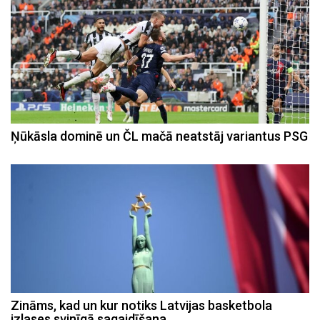
Ņūkāsla dominē un ČL mačā neatstāj variantus PSG
Zināms, kad un kur notiks Latvijas basketbola
izlases svinīgā sagaidīšana