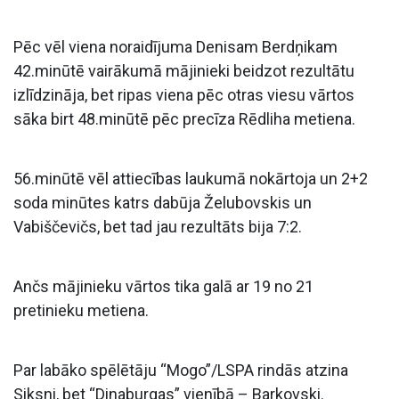
Pēc vēl viena noraidījuma Denisam Berdņikam
42.minūtē vairākumā mājinieki beidzot rezultātu
izlīdzināja, bet ripas viena pēc otras viesu vārtos
sāka birt 48.minūtē pēc precīza Rēdliha metiena.
56.minūtē vēl attiecības laukumā nokārtoja un 2+2
soda minūtes katrs dabūja Želubovskis un
Vabiščevičs, bet tad jau rezultāts bija 7:2.
Ančs mājinieku vārtos tika galā ar 19 no 21
pretinieku metiena.
Par labāko spēlētāju “Mogo”/LSPA rindās atzina
Siksni, bet “Dinaburgas” vienībā – Barkovski.