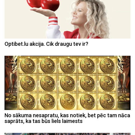
Optibet.lu akcija. Cik draugu tev ir?
No sākuma nesapratu, kas notiek, bet pēc tam nāca
saprāts, ka tas būs liels laimests