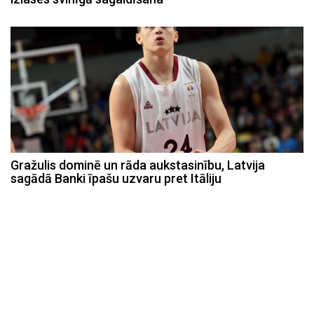
Gražulis dominē un rāda aukstasinību, Latvija
sagādā Banki īpašu uzvaru pret Itāliju