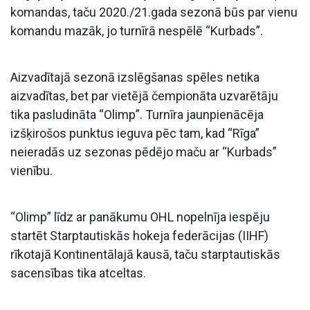
komandas, taču 2020./21.gada sezonā būs par vienu
komandu mazāk, jo turnīrā nespēlē “Kurbads”.
Aizvadītajā sezonā izslēgšanas spēles netika
aizvadītas, bet par vietējā čempionāta uzvarētāju
tika pasludināta “Olimp”. Turnīra jaunpienācēja
izšķirošos punktus ieguva pēc tam, kad “Rīga”
neieradās uz sezonas pēdējo maču ar “Kurbads”
vienību.
“Olimp” līdz ar panākumu OHL nopelnīja iespēju
startēt Starptautiskās hokeja federācijas (IIHF)
rīkotajā Kontinentālajā kausā, taču starptautiskās
sacensības tika atceltas.