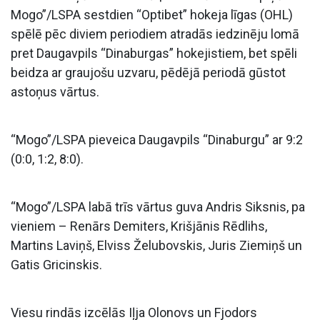
Mogo”/LSPA sestdien “Optibet” hokeja līgas (OHL)
spēlē pēc diviem periodiem atradās iedzinēju lomā
pret Daugavpils “Dinaburgas” hokejistiem, bet spēli
beidza ar graujošu uzvaru, pēdējā periodā gūstot
astoņus vārtus.
“Mogo”/LSPA pieveica Daugavpils “Dinaburgu” ar 9:2
(0:0, 1:2, 8:0).
“Mogo”/LSPA labā trīs vārtus guva Andris Siksnis, pa
vieniem – Renārs Demiters, Krišjānis Rēdlihs,
Martins Laviņš, Elviss Želubovskis, Juris Ziemiņš un
Gatis Gricinskis.
Viesu rindās izcēlās Iļja Olonovs un Fjodors