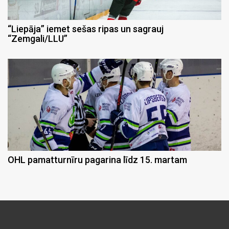
“Liepāja” iemet sešas ripas un sagrauj
“Zemgali/LLU”
OHL pamatturnīru pagarina līdz 15. martam