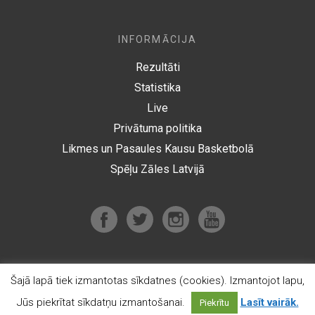
INFORMĀCIJA
Rezultāti
Statistika
Live
Privātuma politika
Likmes un Pasaules Kausu Basketbolā
Spēļu Zāles Latvijā
Šajā lapā tiek izmantotas sīkdatnes (cookies). Izmantojot lapu,
© 2012-2026 Optibet.lu Visas tiesības aizsargātas
Jūs piekrītat sīkdatņu izmantošanai.
Lasīt vairāk.
Piekrītu