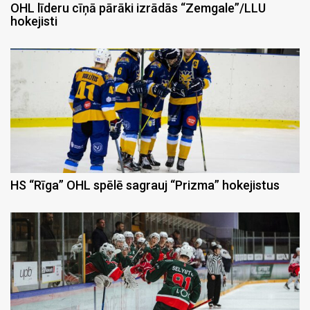
OHL līderu cīņā pārāki izrādās “Zemgale”/LLU
hokejisti
HS “Rīga” OHL spēlē sagrauj “Prizma” hokejistus