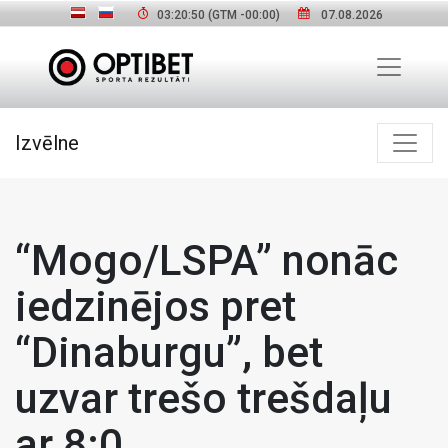
03:20:51
(GTM
-00:00
)
07.08.2026
Izvēlne
“Mogo/LSPA” nonāc
iedzinējos pret
“Dinaburgu”, bet
uzvar trešo trešdaļu
ar 8:0