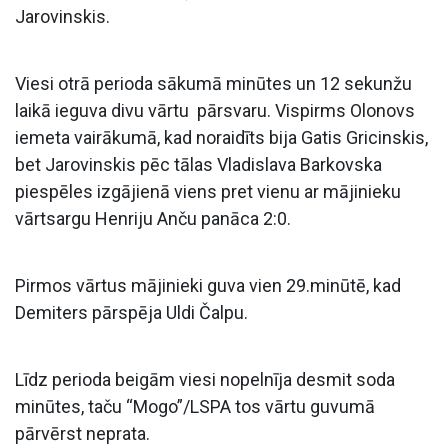
Jarovinskis.
Viesi otrā perioda sākumā minūtes un 12 sekunžu
laikā ieguva divu vārtu pārsvaru. Vispirms Olonovs
iemeta vairākumā, kad noraidīts bija Gatis Gricinskis,
bet Jarovinskis pēc tālas Vladislava Barkovska
piespēles izgājienā viens pret vienu ar mājinieku
vārtsargu Henriju Anču panāca 2:0.
Pirmos vārtus mājinieki guva vien 29.minūtē, kad
Demiters pārspēja Uldi Čalpu.
Līdz perioda beigām viesi nopelnīja desmit soda
minūtes, taču “Mogo”/LSPA tos vārtu guvumā
pārvērst neprata.