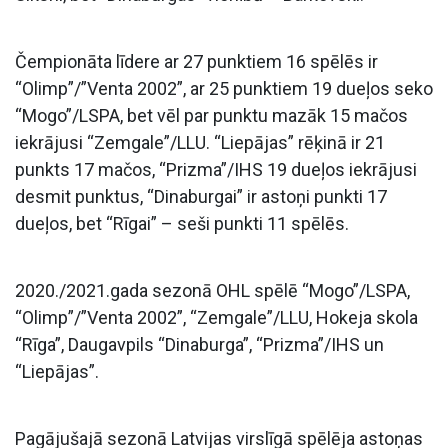
Čempionāta līdere ar 27 punktiem 16 spēlēs ir
“Olimp”/”Venta 2002”, ar 25 punktiem 19 dueļos seko
“Mogo”/LSPA, bet vēl par punktu mazāk 15 mačos
iekrājusi “Zemgale”/LLU. “Liepājas” rēķinā ir 21
punkts 17 mačos, “Prizma”/IHS 19 dueļos iekrājusi
desmit punktus, “Dinaburgai” ir astoņi punkti 17
dueļos, bet “Rīgai” – seši punkti 11 spēlēs.
2020./2021.gada sezonā OHL spēlē “Mogo”/LSPA,
“Olimp”/”Venta 2002”, “Zemgale”/LLU, Hokeja skola
“Rīga”, Daugavpils “Dinaburga”, “Prizma”/IHS un
“Liepājas”.
Pagājušajā sezonā Latvijas virslīgā spēlēja astoņas